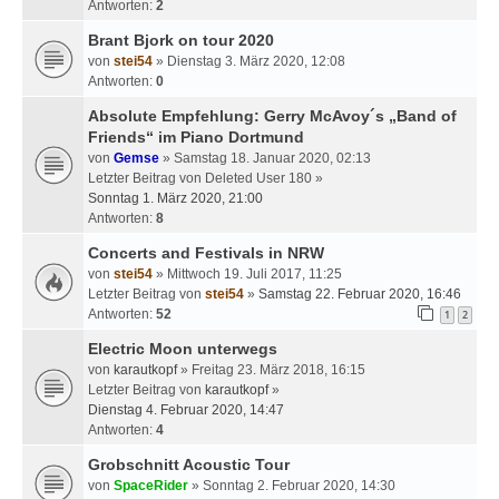
Antworten:
2
Brant Bjork on tour 2020
von
stei54
» Dienstag 3. März 2020, 12:08
Antworten:
0
Absolute Empfehlung: Gerry McAvoy´s „Band of
Friends“ im Piano Dortmund
von
Gemse
» Samstag 18. Januar 2020, 02:13
Letzter Beitrag von
Deleted User 180
»
Sonntag 1. März 2020, 21:00
Antworten:
8
Concerts and Festivals in NRW
von
stei54
» Mittwoch 19. Juli 2017, 11:25
Letzter Beitrag von
stei54
»
Samstag 22. Februar 2020, 16:46
Antworten:
52
1
2
Electric Moon unterwegs
von
karautkopf
» Freitag 23. März 2018, 16:15
Letzter Beitrag von
karautkopf
»
Dienstag 4. Februar 2020, 14:47
Antworten:
4
Grobschnitt Acoustic Tour
von
SpaceRider
» Sonntag 2. Februar 2020, 14:30