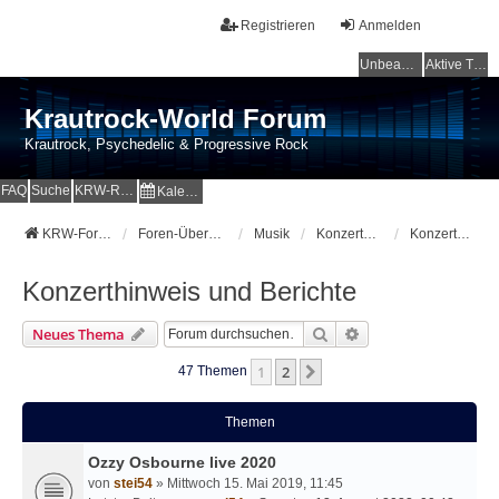
Registrieren
Anmelden
Unbeantwortete Themen
Aktive Themen
Krautrock-World Forum
Krautrock, Psychedelic & Progressive Rock
FAQ
Suche
KRW-Radio
Kalender
KRW-Forum
Foren-Übersicht
Musik
Konzerte-Festivals-On Tour
Konzerthinweis und Berichte
Konzerthinweis und Berichte
Suche
Erweiterte Suche
Neues Thema
1
2
Nächste
47 Themen
Themen
Ozzy Osbourne live 2020
von
stei54
» Mittwoch 15. Mai 2019, 11:45