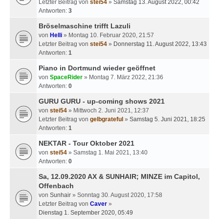
Letzter Beitrag von
stei54
»
Samstag 13. August 2022, 00:42
Antworten:
3
Bröselmaschine trifft Lazuli
von
Helli
» Montag 10. Februar 2020, 21:57
Letzter Beitrag von
stei54
»
Donnerstag 11. August 2022, 13:43
Antworten:
1
Piano in Dortmund wieder geöffnet
von
SpaceRider
» Montag 7. März 2022, 21:36
Antworten:
0
GURU GURU - up-coming shows 2021
von
stei54
» Mittwoch 2. Juni 2021, 12:37
Letzter Beitrag von
gelbgrateful
»
Samstag 5. Juni 2021, 18:25
Antworten:
1
NEKTAR - Tour Oktober 2021
von
stei54
» Samstag 1. Mai 2021, 13:40
Antworten:
0
Sa, 12.09.2020 AX & SUNHAIR; MINZE im Capitol,
Offenbach
von
Sunhair
» Sonntag 30. August 2020, 17:58
Letzter Beitrag von
Caver
»
Dienstag 1. September 2020, 05:49