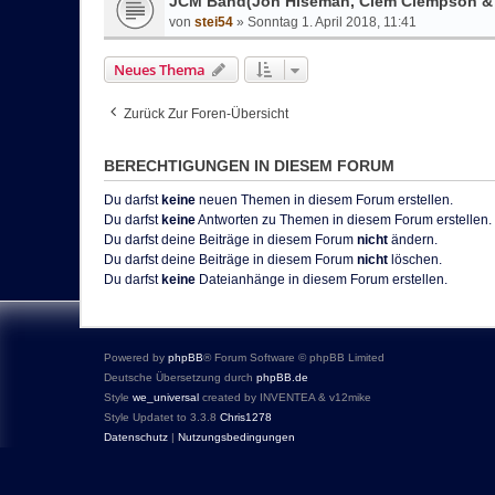
JCM Band(Jon Hiseman, Clem Clempson & M
von
stei54
»
Sonntag 1. April 2018, 11:41
Neues Thema
Zurück Zur Foren-Übersicht
BERECHTIGUNGEN IN DIESEM FORUM
Du darfst
keine
neuen Themen in diesem Forum erstellen.
Du darfst
keine
Antworten zu Themen in diesem Forum erstellen.
Du darfst deine Beiträge in diesem Forum
nicht
ändern.
Du darfst deine Beiträge in diesem Forum
nicht
löschen.
Du darfst
keine
Dateianhänge in diesem Forum erstellen.
Powered by
phpBB
® Forum Software © phpBB Limited
Deutsche Übersetzung durch
phpBB.de
Style
we_universal
created by INVENTEA & v12mike
Style Updatet to 3.3.8
Chris1278
Datenschutz
|
Nutzungsbedingungen