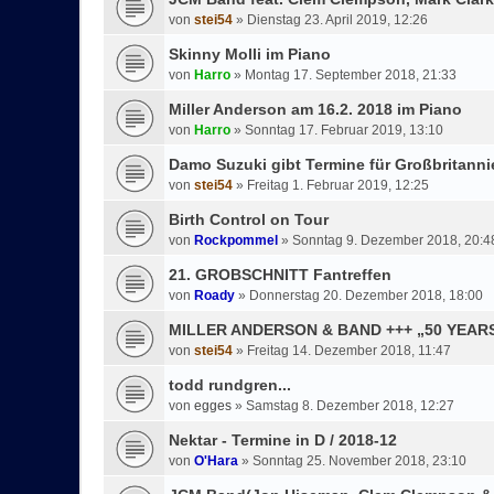
von
stei54
»
Dienstag 23. April 2019, 12:26
Skinny Molli im Piano
von
Harro
»
Montag 17. September 2018, 21:33
Miller Anderson am 16.2. 2018 im Piano
von
Harro
»
Sonntag 17. Februar 2019, 13:10
Damo Suzuki gibt Termine für Großbritann
von
stei54
»
Freitag 1. Februar 2019, 12:25
Birth Control on Tour
von
Rockpommel
»
Sonntag 9. Dezember 2018, 20:4
21. GROBSCHNITT Fantreffen
von
Roady
»
Donnerstag 20. Dezember 2018, 18:00
MILLER ANDERSON & BAND +++ „50 YEA
von
stei54
»
Freitag 14. Dezember 2018, 11:47
todd rundgren...
von
egges
»
Samstag 8. Dezember 2018, 12:27
Nektar - Termine in D / 2018-12
von
O'Hara
»
Sonntag 25. November 2018, 23:10