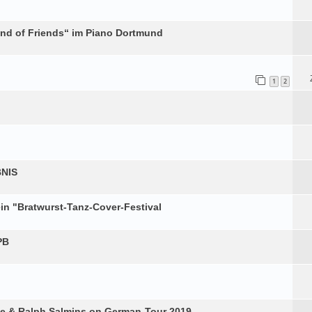
nd of Friends“ im Piano Dortmund
1
2
NIS
ein "Bratwurst-Tanz-Cover-Festival
PB
ke & Ralph Salmins on German-Tour 2019