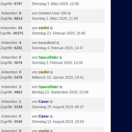
Zugriffe:
6797
Dienstag 3. März 2020, 12:08
Antworten:
8
von
Deleted User 180
Zugriffe:
8814
Sonntag 1. März 2020, 21:00
Antworten:
52
von
stei54
Zugriffe:
40375
Samstag 22. Februar 2020, 16:46
Antworten:
4
von
karautkopf
Zugriffe:
6281
Dienstag 4. Februar 2020, 14:47
Antworten:
0
von
SpaceRider
Zugriffe:
5676
Sonntag 2. Februar 2020, 14:30
Antworten:
0
von
stei54
Zugriffe:
5476
Mittwoch 15. Januar 2020, 19:41
Antworten:
3
von
SpaceRider
Zugriffe:
4862
Montag 23. September 2019, 22:08
Antworten:
1
von
Caver
Zugriffe:
3349
Dienstag 20. August 2019, 06:37
Antworten:
0
von
Caver
Zugriffe:
5545
Dienstag 13. August 2019, 18:59
Antworten:
0
von
stei54