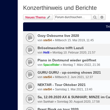
Konzerthinweis und Berichte
Suche
Erw
Neues Thema
TH
Ozzy Osbourne live 2020
von
stei54
»
Mittwoch 15. Mai 2019, 11:45
Bröselmaschine trifft Lazuli
von
Helli
»
Montag 10. Februar 2020, 21:57
Piano in Dortmund wieder geöffnet
von
SpaceRider
»
Montag 7. März 2022, 21:36
GURU GURU - up-coming shows 2021
von
stei54
»
Mittwoch 2. Juni 2021, 12:37
NEKTAR - Tour Oktober 2021
von
stei54
»
Samstag 1. Mai 2021, 13:40
Sa, 12.09.2020 AX & SUNHAIR; MINZE im Ca
von
Sunhair
»
Sonntag 30. August 2020, 17:58
Brant Bjork on tour 2020