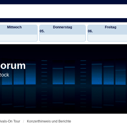
Mittwoch
Donnerstag
Freitag
05.
06.
Forum
Rock
ivals-On Tour
Konzerthinweis und Berichte