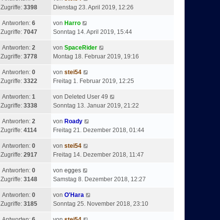
Zugriffe:
3398
Dienstag 23. April 2019, 12:26
Antworten:
6
von
Harro
Zugriffe:
7047
Sonntag 14. April 2019, 15:44
Antworten:
2
von
SpaceRider
Zugriffe:
3778
Montag 18. Februar 2019, 19:16
Antworten:
0
von
stei54
Zugriffe:
3322
Freitag 1. Februar 2019, 12:25
Antworten:
1
von
Deleted User 49
Zugriffe:
3338
Sonntag 13. Januar 2019, 21:22
Antworten:
2
von
Roady
Zugriffe:
4114
Freitag 21. Dezember 2018, 01:44
Antworten:
0
von
stei54
Zugriffe:
2917
Freitag 14. Dezember 2018, 11:47
Antworten:
0
von
egges
Zugriffe:
3148
Samstag 8. Dezember 2018, 12:27
Antworten:
0
von
O'Hara
Zugriffe:
3185
Sonntag 25. November 2018, 23:10
Antworten:
6
von
stei54