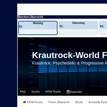
Wochen-Übersicht
Dienstag
Montag
03.
04.
02.
Krautrock-World 
Krautrock, Psychedelic & Progressive 
FAQ
Suche
KRW-Radio
Kalender
KRW-Forum
Foren-Übersicht
Musik
Konzerte-Fest