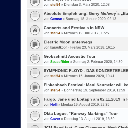
von
stei54
»
Dienstag 3. März 2020, 12:08
Absolute Empfehlung: Gerry McAvoy´s „Ba
von
Gemse
»
Samstag 18. Januar 2020, 02:13
Concerts and Festivals in NRW
von
stei54
»
Mittwoch 19. Juli 2017, 11:25
Electric Moon unterwegs
von
karautkopf
»
Freitag 23. März 2018, 16:15
Grobschnitt Acoustic Tour
von
SpaceRider
»
Sonntag 2. Februar 2020, 14:30
SYMPHONIC FLOYD - DAS KONZERTERLEB
von
stei54
»
Mittwoch 15. Januar 2020, 19:41
Finkenbach Festival: Mani Neumeier will k
von
stei54
»
Donnerstag 19. September 2019, 11:59
Fargo, Jane und Epitaph am 02.11.2019 in 
von
Helli
»
Montag 19. August 2019, 22:35
Okta Logue, “Runway Markings“ Tour
von
Caver
»
Dienstag 13. August 2019, 18:59
JCM Band feat. Clem Clempson, Mark Clar