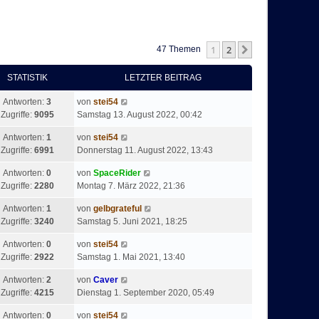
1
2
Nächste
47 Themen
STATISTIK
LETZTER BEITRAG
Antworten:
3
von
stei54
Zugriffe:
9095
Samstag 13. August 2022, 00:42
Antworten:
1
von
stei54
Zugriffe:
6991
Donnerstag 11. August 2022, 13:43
Antworten:
0
von
SpaceRider
Zugriffe:
2280
Montag 7. März 2022, 21:36
Antworten:
1
von
gelbgrateful
Zugriffe:
3240
Samstag 5. Juni 2021, 18:25
Antworten:
0
von
stei54
Zugriffe:
2922
Samstag 1. Mai 2021, 13:40
Antworten:
2
von
Caver
Zugriffe:
4215
Dienstag 1. September 2020, 05:49
Antworten:
0
von
stei54