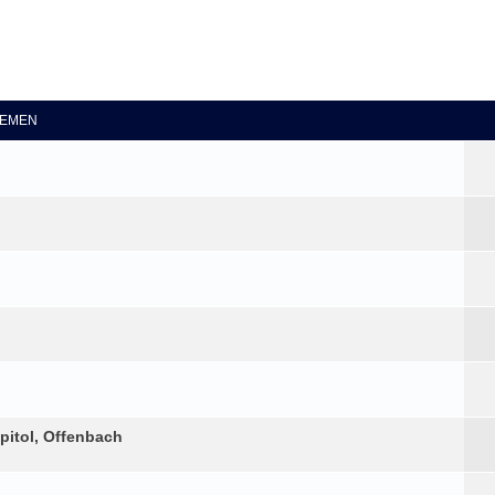
eiterte Suche
EMEN
pitol, Offenbach