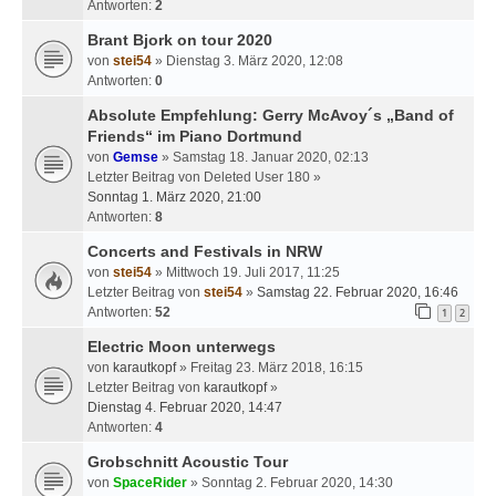
Antworten:
2
Brant Bjork on tour 2020
von
stei54
» Dienstag 3. März 2020, 12:08
Antworten:
0
Absolute Empfehlung: Gerry McAvoy´s „Band of
Friends“ im Piano Dortmund
von
Gemse
» Samstag 18. Januar 2020, 02:13
Letzter Beitrag von
Deleted User 180
»
Sonntag 1. März 2020, 21:00
Antworten:
8
Concerts and Festivals in NRW
von
stei54
» Mittwoch 19. Juli 2017, 11:25
Letzter Beitrag von
stei54
»
Samstag 22. Februar 2020, 16:46
Antworten:
52
1
2
Electric Moon unterwegs
von
karautkopf
» Freitag 23. März 2018, 16:15
Letzter Beitrag von
karautkopf
»
Dienstag 4. Februar 2020, 14:47
Antworten:
4
Grobschnitt Acoustic Tour
von
SpaceRider
» Sonntag 2. Februar 2020, 14:30