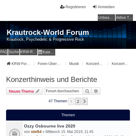
Registrieren
Anmelden
Unbeantwortete Themen
Aktive Themen
Krautrock-World Forum
Krautrock, Psychedelic & Progressive Rock
FAQ
Suche
KRW-Radio
Kalender
KRW-Forum
Foren-Übersicht
Musik
Konzerte-Festivals-On Tour
Konzerthinweis und Berichte
Konzerthinweis und Berichte
Suche
Erweiterte Suche
Neues Thema
1
2
Nächste
47 Themen
Themen
Ozzy Osbourne live 2020
von
stei54
» Mittwoch 15. Mai 2019, 11:45