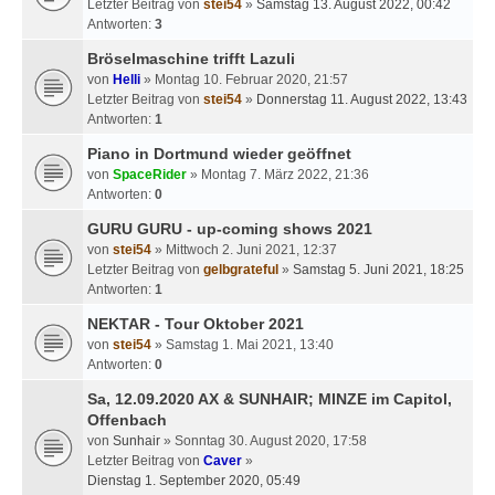
Letzter Beitrag von
stei54
»
Samstag 13. August 2022, 00:42
Antworten:
3
Bröselmaschine trifft Lazuli
von
Helli
» Montag 10. Februar 2020, 21:57
Letzter Beitrag von
stei54
»
Donnerstag 11. August 2022, 13:43
Antworten:
1
Piano in Dortmund wieder geöffnet
von
SpaceRider
» Montag 7. März 2022, 21:36
Antworten:
0
GURU GURU - up-coming shows 2021
von
stei54
» Mittwoch 2. Juni 2021, 12:37
Letzter Beitrag von
gelbgrateful
»
Samstag 5. Juni 2021, 18:25
Antworten:
1
NEKTAR - Tour Oktober 2021
von
stei54
» Samstag 1. Mai 2021, 13:40
Antworten:
0
Sa, 12.09.2020 AX & SUNHAIR; MINZE im Capitol,
Offenbach
von
Sunhair
» Sonntag 30. August 2020, 17:58
Letzter Beitrag von
Caver
»
Dienstag 1. September 2020, 05:49