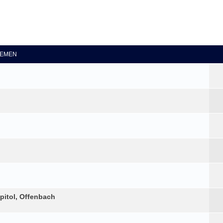
eiterte Suche
EMEN
pitol, Offenbach