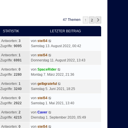
1
2
Nächste
47 Themen
STATISTIK
LETZTER BEITRAG
Antworten:
3
von
stei54
Zugriffe:
9095
Samstag 13. August 2022, 00:42
Antworten:
1
von
stei54
Zugriffe:
6991
Donnerstag 11. August 2022, 13:43
Antworten:
0
von
SpaceRider
Zugriffe:
2280
Montag 7. März 2022, 21:36
Antworten:
1
von
gelbgrateful
Zugriffe:
3240
Samstag 5. Juni 2021, 18:25
Antworten:
0
von
stei54
Zugriffe:
2922
Samstag 1. Mai 2021, 13:40
Antworten:
2
von
Caver
Zugriffe:
4215
Dienstag 1. September 2020, 05:49
Antworten:
0
von
stei54