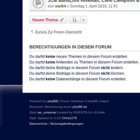
JCM Band(Jon Hiseman, Clem Clempson & M
von
stei54
»
Sonntag 1. April 2018, 11:41
Neues Thema
Zurück Zur Foren-Übersicht
BERECHTIGUNGEN IN DIESEM FORUM
Du darfst
keine
neuen Themen in diesem Forum erstellen.
Du darfst
keine
Antworten zu Themen in diesem Forum erstellen.
Du darfst deine Beiträge in diesem Forum
nicht
ändern.
Du darfst deine Beiträge in diesem Forum
nicht
löschen.
Du darfst
keine
Dateianhänge in diesem Forum erstellen.
Powered by
phpBB
® Forum Software © phpBB Limited
Deutsche Übersetzung durch
phpBB.de
Style
we_universal
created by INVENTEA & v12mike
Style Updatet to 3.3.8
Chris1278
Datenschutz
|
Nutzungsbedingungen