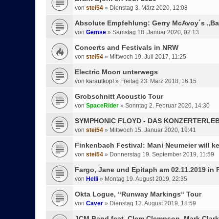
von
stei54
»
Dienstag 3. März 2020, 12:08
Absolute Empfehlung: Gerry McAvoy´s „Ba
von
Gemse
»
Samstag 18. Januar 2020, 02:13
Concerts and Festivals in NRW
von
stei54
»
Mittwoch 19. Juli 2017, 11:25
Electric Moon unterwegs
von
karautkopf
»
Freitag 23. März 2018, 16:15
Grobschnitt Acoustic Tour
von
SpaceRider
»
Sonntag 2. Februar 2020, 14:30
SYMPHONIC FLOYD - DAS KONZERTERLEB
von
stei54
»
Mittwoch 15. Januar 2020, 19:41
Finkenbach Festival: Mani Neumeier will k
von
stei54
»
Donnerstag 19. September 2019, 11:59
Fargo, Jane und Epitaph am 02.11.2019 in 
von
Helli
»
Montag 19. August 2019, 22:35
Okta Logue, “Runway Markings“ Tour
von
Caver
»
Dienstag 13. August 2019, 18:59
JCM Band feat. Clem Clempson, Mark Clar