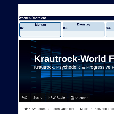
Wochen-Übersicht
Dienstag
Montag
03.
04.
02.
Krautrock-World 
Krautrock, Psychedelic & Progressive 
FAQ
Suche
KRW-Radio
Kalender
KRW-Forum
Foren-Übersicht
Musik
Konzerte-Fest