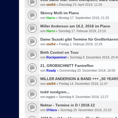
von
stei54
»
Dienstag 23. April 2019, 12:26
Skinny Molli im Piano
von
Harro
»
Montag 17. September 2018, 21:33
Miller Anderson am 16.2. 2018 im Piano
von
Harro
»
Sonntag 17. Februar 2019, 13:10
Damo Suzuki gibt Termine für Großbritann
von
stei54
»
Freitag 1. Februar 2019, 12:25
Birth Control on Tour
von
Rockpommel
»
Sonntag 9. Dezember 2018, 20:4
21. GROBSCHNITT Fantreffen
von
Roady
»
Donnerstag 20. Dezember 2018, 18:00
MILLER ANDERSON & BAND +++ „50 YEA
von
stei54
»
Freitag 14. Dezember 2018, 11:47
todd rundgren...
von
egges
»
Samstag 8. Dezember 2018, 12:27
Nektar - Termine in D / 2018-12
von
O'Hara
»
Sonntag 25. November 2018, 23:10