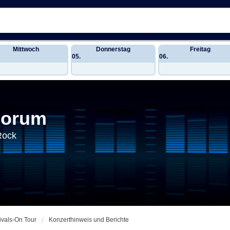
Mittwoch
Donnerstag
Freitag
05.
06.
Forum
Rock
ivals-On Tour
Konzerthinweis und Berichte