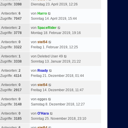
Zugriffe:
3398
Dienstag 23. April 2019, 12:26
Antworten:
6
von
Harro
Zugriffe:
7047
Sonntag 14. April 2019, 15:44
Antworten:
2
von
SpaceRider
Zugriffe:
3778
Montag 18. Februar 2019, 19:16
Antworten:
0
von
stei54
Zugriffe:
3322
Freitag 1. Februar 2019, 12:25
Antworten:
1
von
Deleted User 49
Zugriffe:
3338
Sonntag 13. Januar 2019, 21:22
Antworten:
2
von
Roady
Zugriffe:
4114
Freitag 21. Dezember 2018, 01:44
Antworten:
0
von
stei54
Zugriffe:
2917
Freitag 14. Dezember 2018, 11:47
Antworten:
0
von
egges
Zugriffe:
3148
Samstag 8. Dezember 2018, 12:27
Antworten:
0
von
O'Hara
Zugriffe:
3185
Sonntag 25. November 2018, 23:10
Antworten:
6
von
stei54