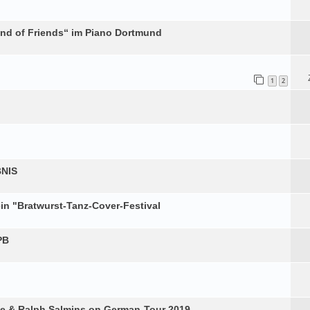
nd of Friends“ im Piano Dortmund
1
2
NIS
ein "Bratwurst-Tanz-Cover-Festival
PB
ke & Ralph Salmins on German-Tour 2019