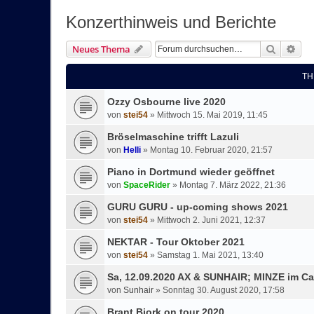
Konzerthinweis und Berichte
Suche
Erw
Neues Thema
TH
Ozzy Osbourne live 2020
von
stei54
»
Mittwoch 15. Mai 2019, 11:45
Bröselmaschine trifft Lazuli
von
Helli
»
Montag 10. Februar 2020, 21:57
Piano in Dortmund wieder geöffnet
von
SpaceRider
»
Montag 7. März 2022, 21:36
GURU GURU - up-coming shows 2021
von
stei54
»
Mittwoch 2. Juni 2021, 12:37
NEKTAR - Tour Oktober 2021
von
stei54
»
Samstag 1. Mai 2021, 13:40
Sa, 12.09.2020 AX & SUNHAIR; MINZE im Ca
von
Sunhair
»
Sonntag 30. August 2020, 17:58
Brant Bjork on tour 2020