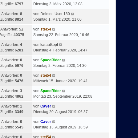
Zugriffe:
6797
Dienstag 3. März 2020, 12:08
Antworten:
8
von
Deleted User 180
Zugriffe:
8814
Sonntag 1. März 2020, 21:00
Antworten:
52
von
stei54
Zugriffe:
40375
Samstag 22. Februar 2020, 16:46
Antworten:
4
von
karautkopf
Zugriffe:
6281
Dienstag 4. Februar 2020, 14:47
Antworten:
0
von
SpaceRider
Zugriffe:
5676
Sonntag 2. Februar 2020, 14:30
Antworten:
0
von
stei54
Zugriffe:
5476
Mittwoch 15. Januar 2020, 19:41
Antworten:
3
von
SpaceRider
Zugriffe:
4862
Montag 23. September 2019, 22:08
Antworten:
1
von
Caver
Zugriffe:
3349
Dienstag 20. August 2019, 06:37
Antworten:
0
von
Caver
Zugriffe:
5545
Dienstag 13. August 2019, 18:59
Antworten:
0
von
stei54