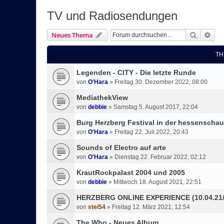
TV und Radiosendungen
Suche
Erw
Neues Thema
TH
Legenden - CITY - Die letzte Runde
von
O'Hara
»
Freitag 30. Dezember 2022, 08:00
MediathekView
von
debbie
»
Samstag 5. August 2017, 22:04
Burg Herzberg Festival in der hessenschau 
von
O'Hara
»
Freitag 22. Juli 2022, 20:43
Sounds of Electro auf arte
von
O'Hara
»
Dienstag 22. Februar 2022, 02:12
KrautRockpalast 2004 und 2005
von
debbie
»
Mittwoch 18. August 2021, 22:51
HERZBERG ONLINE EXPERIENCE (10.04.21/1
von
stei54
»
Freitag 12. März 2021, 12:54
The Who - Neues Album