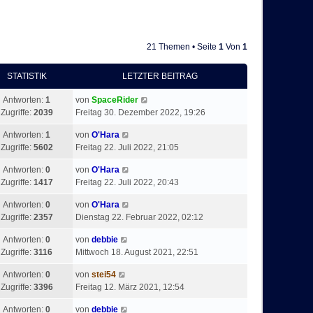
21 Themen • Seite
1
Von
1
STATISTIK
LETZTER BEITRAG
Antworten:
1
von
SpaceRider
Zugriffe:
2039
Freitag 30. Dezember 2022, 19:26
Antworten:
1
von
O'Hara
Zugriffe:
5602
Freitag 22. Juli 2022, 21:05
Antworten:
0
von
O'Hara
Zugriffe:
1417
Freitag 22. Juli 2022, 20:43
Antworten:
0
von
O'Hara
Zugriffe:
2357
Dienstag 22. Februar 2022, 02:12
Antworten:
0
von
debbie
Zugriffe:
3116
Mittwoch 18. August 2021, 22:51
Antworten:
0
von
stei54
Zugriffe:
3396
Freitag 12. März 2021, 12:54
Antworten:
0
von
debbie