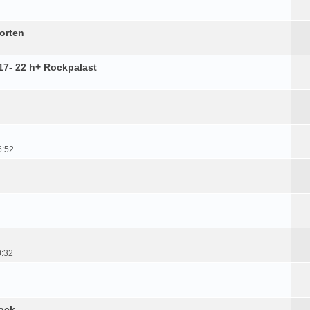
orten
17- 22 h+ Rockpalast
6:52
0:32
ock