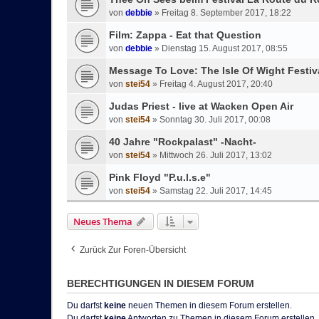
von
debbie
»
Freitag 8. September 2017, 18:22
Film: Zappa - Eat that Question
von
debbie
»
Dienstag 15. August 2017, 08:55
Message To Love: The Isle Of Wight Festiv
von
stei54
»
Freitag 4. August 2017, 20:40
Judas Priest - live at Wacken Open Air
von
stei54
»
Sonntag 30. Juli 2017, 00:08
40 Jahre "Rockpalast" -Nacht-
von
stei54
»
Mittwoch 26. Juli 2017, 13:02
Pink Floyd "P.u.l.s.e"
von
stei54
»
Samstag 22. Juli 2017, 14:45
Neues Thema
Zurück Zur Foren-Übersicht
BERECHTIGUNGEN IN DIESEM FORUM
Du darfst
keine
neuen Themen in diesem Forum erstellen.
Du darfst
keine
Antworten zu Themen in diesem Forum erstellen.