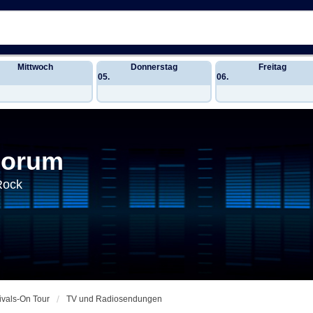
Mittwoch
Donnerstag
Freitag
05.
06.
Forum
Rock
ivals-On Tour
TV und Radiosendungen