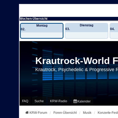
Wochen-Übersicht
Dienstag
Montag
03.
04.
02.
Krautrock-World 
Krautrock, Psychedelic & Progressive 
FAQ
Suche
KRW-Radio
Kalender
KRW-Forum
Foren-Übersicht
Musik
Konzerte-Fest