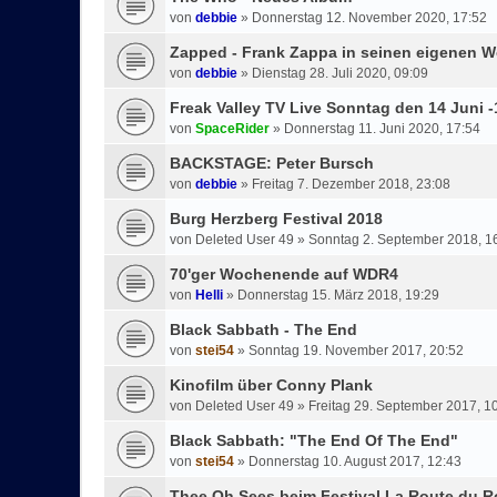
von
debbie
»
Donnerstag 12. November 2020, 17:52
Zapped - Frank Zappa in seinen eigenen W
von
debbie
»
Dienstag 28. Juli 2020, 09:09
Freak Valley TV Live Sonntag den 14 Juni -
von
SpaceRider
»
Donnerstag 11. Juni 2020, 17:54
BACKSTAGE: Peter Bursch
von
debbie
»
Freitag 7. Dezember 2018, 23:08
Burg Herzberg Festival 2018
von
Deleted User 49
»
Sonntag 2. September 2018, 1
70'ger Wochenende auf WDR4
von
Helli
»
Donnerstag 15. März 2018, 19:29
Black Sabbath - The End
von
stei54
»
Sonntag 19. November 2017, 20:52
Kinofilm über Conny Plank
von
Deleted User 49
»
Freitag 29. September 2017, 1
Black Sabbath: "The End Of The End"
von
stei54
»
Donnerstag 10. August 2017, 12:43
Thee Oh Sees beim Festival La Route du R