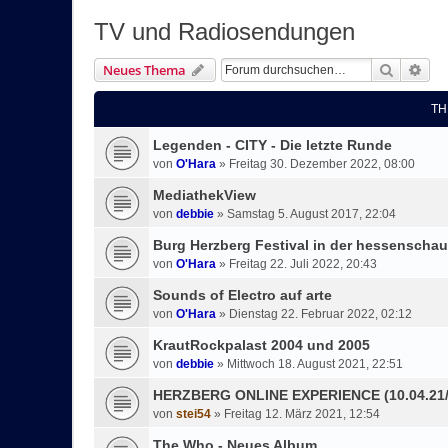
TV und Radiosendungen
Suche
Erw
Neues Thema
TH
Legenden - CITY - Die letzte Runde
von
O'Hara
»
Freitag 30. Dezember 2022, 08:00
MediathekView
von
debbie
»
Samstag 5. August 2017, 22:04
Burg Herzberg Festival in der hessenschau 
von
O'Hara
»
Freitag 22. Juli 2022, 20:43
Sounds of Electro auf arte
von
O'Hara
»
Dienstag 22. Februar 2022, 02:12
KrautRockpalast 2004 und 2005
von
debbie
»
Mittwoch 18. August 2021, 22:51
HERZBERG ONLINE EXPERIENCE (10.04.21/1
von
stei54
»
Freitag 12. März 2021, 12:54
The Who - Neues Album