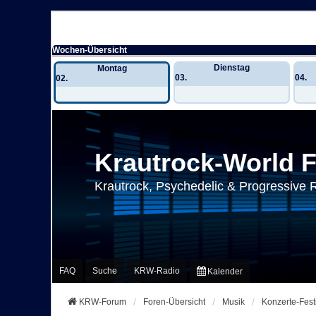
Wochen-Übersicht
Dienstag
Montag
03.
04.
02.
Krautrock-World 
Krautrock, Psychedelic & Progressive 
FAQ
Suche
KRW-Radio
Kalender
KRW-Forum
Foren-Übersicht
Musik
Konzerte-Fest