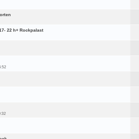
orten
17- 22 h+ Rockpalast
6:52
0:32
ock