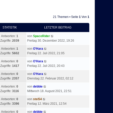
21 Themen • Seite
1
Von
1
STATISTIK
LETZTER BEITRAG
Antworten:
1
von
SpaceRider
Zugriffe:
2039
Freitag 30. Dezember 2022, 19:26
Antworten:
1
von
O'Hara
Zugriffe:
5602
Freitag 22. Juli 2022, 21:05
Antworten:
0
von
O'Hara
Zugriffe:
1417
Freitag 22. Juli 2022, 20:43
Antworten:
0
von
O'Hara
Zugriffe:
2357
Dienstag 22. Februar 2022, 02:12
Antworten:
0
von
debbie
Zugriffe:
3116
Mittwoch 18. August 2021, 22:51
Antworten:
0
von
stei54
Zugriffe:
3396
Freitag 12. März 2021, 12:54
Antworten:
0
von
debbie