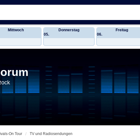
Mittwoch
Donnerstag
Freitag
05.
06.
Forum
Rock
ivals-On Tour
TV und Radiosendungen