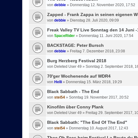
von
debbie
»
Donnerstag 12. November 2020, 17:52
Zapped - Frank Zappa in seinen eigenen W
von
debbie
»
Dienstag 28. Juli 2020, 09:09
Freak Valley TV Live Sonntag den 14 Juni -
von
SpaceRider
»
Donnerstag 11. Juni 2020, 17:54
BACKSTAGE: Peter Bursch
von
debbie
»
Freitag 7. Dezember 2018, 23:08
Burg Herzberg Festival 2018
von
Deleted User 49
»
Sonntag 2. September 2018, 1
70'ger Wochenende auf WDR4
von
Helli
»
Donnerstag 15. März 2018, 19:29
Black Sabbath - The End
von
stei54
»
Sonntag 19. November 2017, 20:52
Kinofilm über Conny Plank
von
Deleted User 49
»
Freitag 29. September 2017, 1
Black Sabbath: "The End Of The End"
von
stei54
»
Donnerstag 10. August 2017, 12:43
Thee Oh Sees beim Festival La Route du R