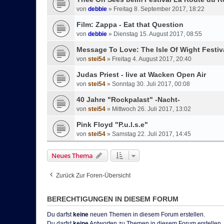
von
debbie
»
Freitag 8. September 2017, 18:22
Film: Zappa - Eat that Question
von
debbie
»
Dienstag 15. August 2017, 08:55
Message To Love: The Isle Of Wight Festiv
von
stei54
»
Freitag 4. August 2017, 20:40
Judas Priest - live at Wacken Open Air
von
stei54
»
Sonntag 30. Juli 2017, 00:08
40 Jahre "Rockpalast" -Nacht-
von
stei54
»
Mittwoch 26. Juli 2017, 13:02
Pink Floyd "P.u.l.s.e"
von
stei54
»
Samstag 22. Juli 2017, 14:45
Neues Thema
Zurück Zur Foren-Übersicht
BERECHTIGUNGEN IN DIESEM FORUM
Du darfst
keine
neuen Themen in diesem Forum erstellen.
Du darfst
keine
Antworten zu Themen in diesem Forum erstellen.