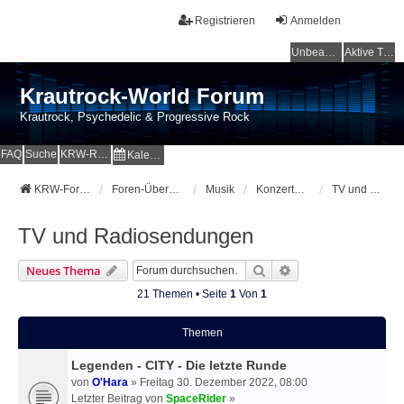
Registrieren
Anmelden
Unbeantwortete Themen
Aktive Themen
Krautrock-World Forum
Krautrock, Psychedelic & Progressive Rock
FAQ
Suche
KRW-Radio
Kalender
KRW-Forum
Foren-Übersicht
Musik
Konzerte-Festivals-On Tour
TV und Radiosendungen
TV und Radiosendungen
Suche
Erweiterte Suche
Neues Thema
21 Themen • Seite
1
Von
1
Themen
Legenden - CITY - Die letzte Runde
von
O'Hara
» Freitag 30. Dezember 2022, 08:00
Letzter Beitrag von
SpaceRider
»