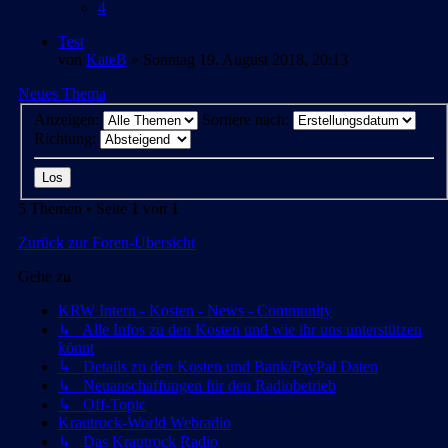
4
Test
von
KateB
» Sonntag 19. August 2018, 20:13
Neues Thema
Anzeigen:
Sortiere nach:
Richtung:
5 Themen • Seite
1
von
1
Zurück zur Foren-Übersicht
Gehe zu
KRW Intern - Kosten - News - Community
↳ Alle Infos zu den Kosten und wie ihr uns unterstützen
könnt
↳ Details zu den Kosten und Bank/PayPal Daten
↳ Neuanschaffungen für den Radiobetrieb
↳ Off-Topic
Krautrock-World Webradio
↳ Das Krautrock Radio