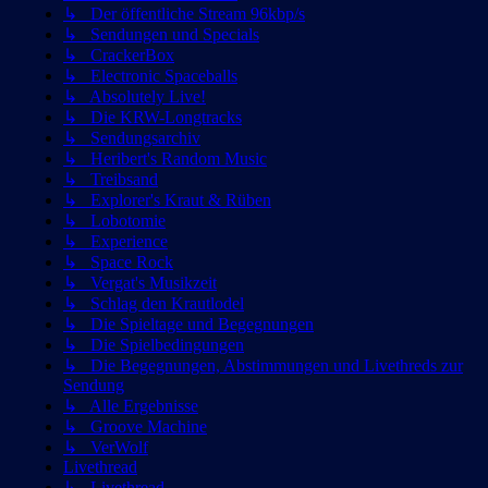
↳ Der öffentliche Stream 96kbp/s
↳ Sendungen und Specials
↳ CrackerBox
↳ Electronic Spaceballs
↳ Absolutely Live!
↳ Die KRW-Longtracks
↳ Sendungsarchiv
↳ Heribert's Random Music
↳ Treibsand
↳ Explorer's Kraut & Rüben
↳ Lobotomie
↳ Experience
↳ Space Rock
↳ Vergat's Musikzeit
↳ Schlag den Krautlodel
↳ Die Spieltage und Begegnungen
↳ Die Spielbedingungen
↳ Die Begegnungen, Abstimmungen und Livethreds zur
Sendung
↳ Alle Ergebnisse
↳ Groove Machine
↳ VerWolf
Livethread
↳ Livethread