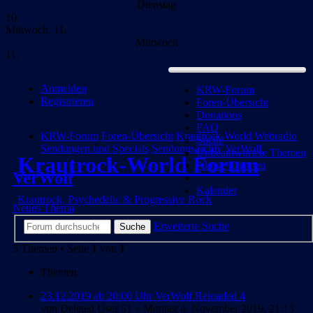
Dienstag
10.
Mittwoch, 11.
Mittwoch
11.
Anmelden
KRW-Forum
Registrieren
Foren-Übersicht
Donations
FAQ
KRW-Forum
Foren-Übersicht
Krautrock-World Webradio
Suche
Sendungen und Specials
Sendungsarchiv
VerWolf
Unbeantwortete Themen
Krautrock-World Forum
Aktive Themen
VerWolf
Kalender
Krautrock, Psychedelic & Progressive Rock
Neues Thema
Erweiterte Suche
Suche
5 Themen • Seite
1
von
1
Themen
23.12.2019 ab 20:00 Uhr VerWolf Reloaded 4
von
Deleted User 51
» Montag 4. November 2019, 21:13