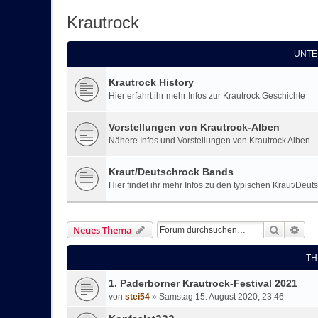
Krautrock
UNTE
Krautrock History
Hier erfahrt ihr mehr Infos zur Krautrock Geschichte
Vorstellungen von Krautrock-Alben
Nähere Infos und Vorstellungen von Krautrock Alben
Kraut/Deutschrock Bands
Hier findet ihr mehr Infos zu den typischen Kraut/Deu
Suche
Erw
Neues Thema
TH
1. Paderborner Krautrock-Festival 2021
von
stei54
»
Samstag 15. August 2020, 23:46