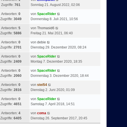
t
Zugriffe:
761
Sonntag 21. August 2022, 02:06
r
a
Antworten:
0
von
SpaceRider
g
Zugriffe:
3049
Donnerstag 8. Juli 2021, 10:56
Antworten:
5
von
Thomasid6
Zugriffe:
5886
Freitag 21. Mai 2021, 06:40
Antworten:
0
von
debie
Zugriffe:
2701
Dienstag 29. Dezember 2020, 08:24
Antworten:
0
von
SpaceRider
Zugriffe:
2409
Montag 7. Dezember 2020, 18:35
Antworten:
0
von
SpaceRider
Zugriffe:
2060
Donnerstag 3. Dezember 2020, 18:44
Antworten:
0
von
stei54
Zugriffe:
2816
Dienstag 2. Juni 2020, 01:09
Antworten:
0
von
SpaceRider
Zugriffe:
4651
Samstag 7. April 2018, 14:51
Antworten:
4
von
coma
Zugriffe:
6405
Dienstag 26. September 2017, 20:45