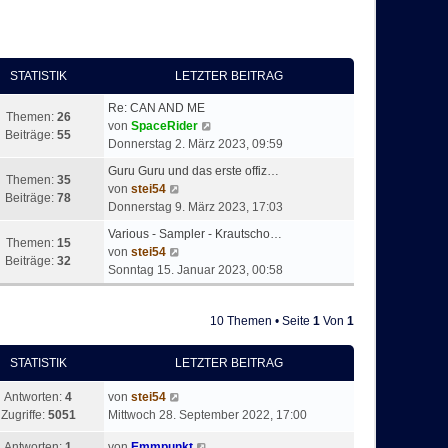
STATISTIK
LETZTER BEITRAG
Re: CAN AND ME
Themen:
26
N
von
SpaceRider
Beiträge:
55
e
Donnerstag 2. März 2023, 09:59
u
Guru Guru und das erste offiz…
e
Themen:
35
N
von
stei54
s
Beiträge:
78
e
Donnerstag 9. März 2023, 17:03
t
u
e
Various - Sampler - Krautscho…
e
Themen:
15
N
r
von
stei54
s
Beiträge:
32
e
B
Sonntag 15. Januar 2023, 00:58
t
u
e
e
e
i
r
10 Themen • Seite
1
Von
1
s
t
B
t
r
e
e
a
STATISTIK
LETZTER BEITRAG
i
r
g
t
B
Antworten:
4
von
stei54
r
e
Zugriffe:
5051
Mittwoch 28. September 2022, 17:00
a
i
g
Antworten:
1
von
Emmpunkt