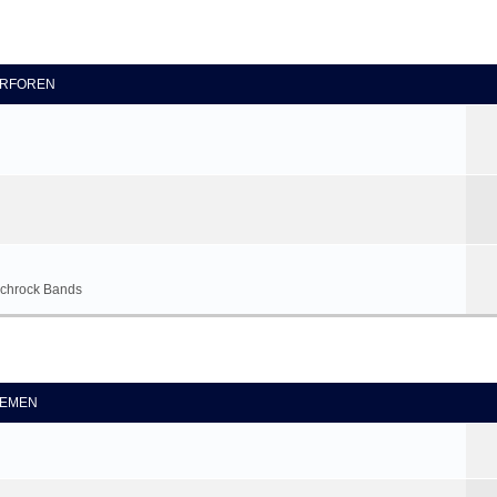
RFOREN
tschrock Bands
eiterte Suche
EMEN