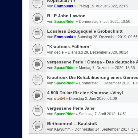
Kopfsalat???
von
Emmpunkt
»
Freitag 19. August 2022, 22:09
R.I.P John Lawton
von
SpaceRider
»
Donnerstag 8. Juli 2021, 10:56
Lossless Bezugsquelle Grobschnitt
von
Emmpunkt
»
Samstag 28. Dezember 2019, 09:55
"Krautrock-Füllhorn"
von
debie
»
Dienstag 29. Dezember 2020, 08:24
vergessene Perle : Omega - Das deutsche
von
SpaceRider
»
Montag 7. Dezember 2020, 18:35
Krautrock Die Rehabilitierung eines Genre
von
SpaceRider
»
Donnerstag 3. Dezember 2020, 18
4.500 Dollar für eine Krautrock-Vinyl
von
stei54
»
Dienstag 2. Juni 2020, 01:09
vergessene Perle Jane
von
SpaceRider
»
Samstag 7. April 2018, 14:51
Birthcontrol -- Kaulstoß
von
KaWumm
»
Donnerstag 14. September 2017, 17: