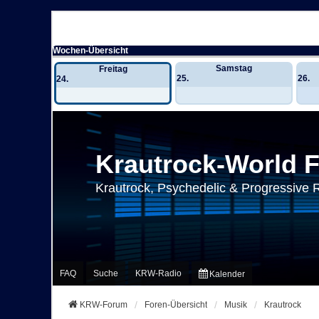
Wochen-Übersicht
Samstag
Freitag
25.
26.
24.
Krautrock-World 
Krautrock, Psychedelic & Progressive 
FAQ
Suche
KRW-Radio
Kalender
KRW-Forum
Foren-Übersicht
Musik
Krautrock