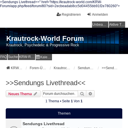
>Sendungs Livethread<<" href="https://krautrock-world.com/KRW-
Forum/app.php/feed/forum/80?sid=2ecbeadab8cc5d04455bb91f2e780260">
Registrieren
Anmelden
Unbeantwortete Themen
Aktive Themen
Krautrock-World Forum
Krautrock, Psychedelic & Progressive Rock
FAQ
Suche
KRW-Radio
Kalender
KRW-Forum
Foren-Übersicht
Krautrock-World Webradio
Sendungen und Specials
>>Sendungs Livethread<<
>>Sendungs Livethread<<
Suche
Erweiterte Suche
Neues Thema
1 Thema • Seite
1
Von
1
Themen
Sendungs Livethread