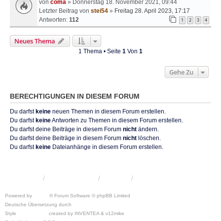
von
coma
» Donnerstag 18. November 2021, 09:44
Letzter Beitrag von
stei54
»
Freitag 28. April 2023, 17:17
Antworten:
112
1
2
3
4
Neues Thema
1 Thema • Seite
1
Von
1
Gehe Zu
BERECHTIGUNGEN IN DIESEM FORUM
Du darfst
keine
neuen Themen in diesem Forum erstellen.
Du darfst
keine
Antworten zu Themen in diesem Forum erstellen.
Du darfst deine Beiträge in diesem Forum
nicht
ändern.
Du darfst deine Beiträge in diesem Forum
nicht
löschen.
Du darfst
keine
Dateianhänge in diesem Forum erstellen.
KRW-Forum
Foren-Übersicht
Kontakt
Powered by
phpBB
® Forum Software © phpBB Limited
Deutsche Übersetzung durch
phpBB.de
Style
we_universal
created by INVENTEA & v12mike