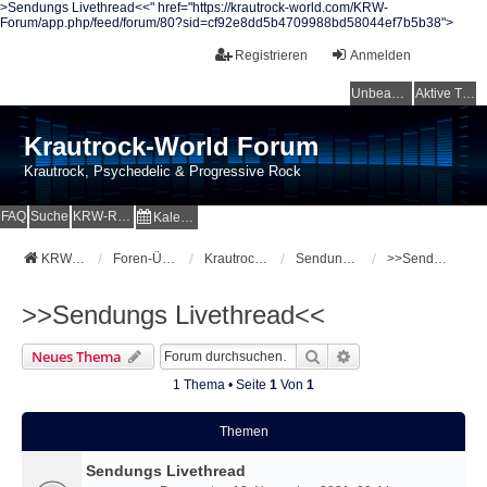
>Sendungs Livethread<<" href="https://krautrock-world.com/KRW-
Forum/app.php/feed/forum/80?sid=cf92e8dd5b4709988bd58044ef7b5b38">
Registrieren
Anmelden
Unbeantwortete Themen
Aktive Themen
Krautrock-World Forum
Krautrock, Psychedelic & Progressive Rock
FAQ
Suche
KRW-Radio
Kalender
KRW-Forum
Foren-Übersicht
Krautrock-World Webradio
Sendungen und Specials
>>Sendungs Livethread<<
>>Sendungs Livethread<<
Suche
Erweiterte Suche
Neues Thema
1 Thema • Seite
1
Von
1
Themen
Sendungs Livethread