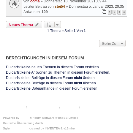
von
coma
» Donnerstag 18. November 2021, 09:44
Letzter Beitrag von
stei54
»
Donnerstag 5. Januar 2023, 20:35
Antworten:
109
1
2
3
4
Neues Thema
1 Thema • Seite
1
Von
1
Gehe Zu
BERECHTIGUNGEN IN DIESEM FORUM
Du darfst
keine
neuen Themen in diesem Forum erstellen.
Du darfst
keine
Antworten zu Themen in diesem Forum erstellen.
Du darfst deine Beiträge in diesem Forum
nicht
ändern.
Du darfst deine Beiträge in diesem Forum
nicht
löschen.
Du darfst
keine
Dateianhänge in diesem Forum erstellen.
KRW-Forum
Foren-Übersicht
Kontakt
Powered by
phpBB
® Forum Software © phpBB Limited
Deutsche Übersetzung durch
phpBB.de
Style
we_universal
created by INVENTEA & v12mike