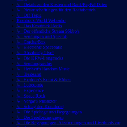
↳ Details zu den Kosten und Bank/PayPal Daten
↳ Neuanschaffungen für den Radiobetrieb
↳ Off-Topic
Krautrock-World Webradio
↳ Das Krautrock Radio
↳ Der öffentliche Stream 96kbp/s
↳ Sendungen und Specials
↳ CrackerBox
↳ Electronic Spaceballs
↳ Absolutely Live!
↳ Die KRW-Longtracks
↳ Sendungsarchiv
↳ Heribert's Random Music
↳ Treibsand
↳ Explorer's Kraut & Rüben
↳ Lobotomie
↳ Experience
↳ Space Rock
↳ Vergat's Musikzeit
↳ Schlag den Krautlodel
↳ Die Spieltage und Begegnungen
↳ Die Spielbedingungen
↳ Die Begegnungen, Abstimmungen und Livethreds zur