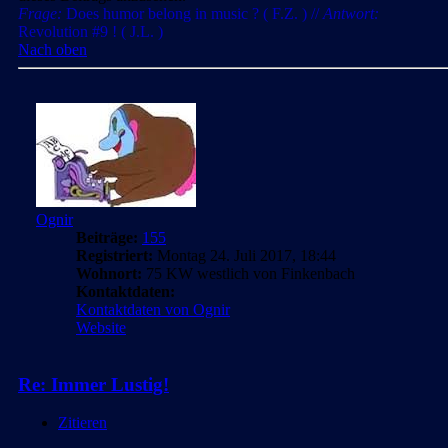
Frage:
Does humor belong in music ? ( F.Z. ) //
Antwort:
Revolution #9 ! ( J.L. )
Nach oben
Ognir
Beiträge:
155
Registriert:
Montag 24. Juli 2017, 18:44
Wohnort:
75 KW westlich von Finkenbach
Kontaktdaten:
Kontaktdaten von Ognir
Website
Re: Immer Lustig!
Zitieren