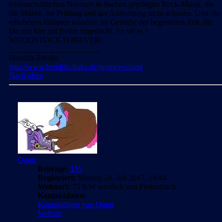
leidenschaftlichen Novizen in Sachen gepflegter Rock-Musik, die
die Mühen der Prüfung und der Anfechtung nicht scheuen. Und die
erhobenen Hauptes wandeln im Getriebe der begrenzten Zeit, die
Du uns hier auf Erden zugedacht. So sei es !
WOODSTOCK FOREVER!
_______________________
Hendrix-Freaks
http://www.hendrix-links.de/jiminews.html
Nach oben
Ognir
Beiträge:
155
Registriert:
Montag 24. Juli 2017, 18:44
Wohnort:
75 KW westlich von Finkenbach
Kontaktdaten:
Kontaktdaten von Ognir
Website