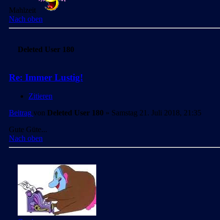
Mahlzeit
Nach oben
Deleted User 180
Re: Immer Lustig!
Zitieren
Beitrag
von
Deleted User 180
»
Samstag 21. Juli 2018, 21:35
Gute Güte...
Nach oben