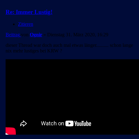
Re: Immer Lustig!
Zitieren
Beitrag
von
Ognir
»
Dienstag 31. März 2020, 16:29
dieser Thread war doch auch mal etwas länger.......... schon lange
nix mehr lustiges bei KRW ?