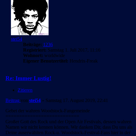
stei54
Beiträge:
1236
Registriert:
Samstag 1. Juli 2017, 11:16
Wohnort:
worldwide
Eigener Benutzertitel:
Hendrix-Freak
Re: Immer Lustig!
Zitieren
Beitrag
von
stei54
»
Samstag 17. August 2019, 22:41
Gebet der wahren Woodstock-Fangemeinde
===========================
Großer Gott des Rock und der Open Air Festivals, dessen wahren
Namen wir nicht kennen können. Wir danken Dir, dass Du uns als
Deine auserwählten Rock-u. Woodstock-Festival-Fans hier in der