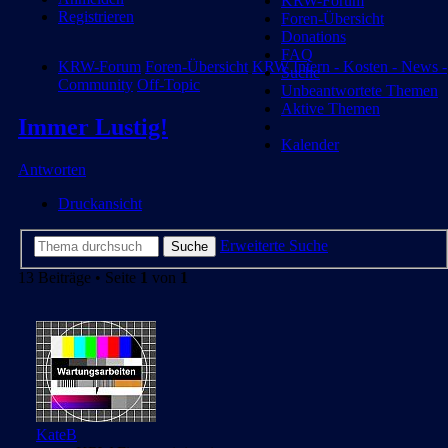
KRW-Forum
Registrieren
Foren-Übersicht
Donations
FAQ
KRW-Forum
Foren-Übersicht
KRW Intern - Kosten - News -
Suche
Community
Off-Topic
Unbeantwortete Themen
Aktive Themen
Immer Lustig!
Kalender
Antworten
Druckansicht
Erweiterte Suche
Suche
13 Beiträge • Seite
1
von
1
KateB