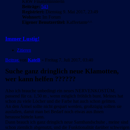
KRW Finanzministerin
Beiträge:
543
Registriert:
Dienstag 9. Mai 2017, 23:49
Wohnort:
Im Forum
Eigener Benutzertitel:
Kaffeetante^^
Immer Lustig!
Zitieren
Beitrag
von
KateB
»
Freitag 7. Juli 2017, 03:40
Suche ganz dringlich neue Klamotten,
wer kann helfen ??????
Also ich brauche unbedingt ein neues NERVENKOSTÜM,
passend für ca. 1,50 m , wenn möglich fröhlich bunt. Meines hat
schon zu viele Löcher und die Farbe hat auch schon gelitten.
An den Ärmel sollte nicht gespart werden, großzügig sollten sie
ausfallen, damit man bei Bedarf noch etwas aus ihnen
herausschütteln kann.
Dann brauch ich ganz dringlich neue Samthandschuhe , meine sind
schon ziemlich abgenutzt, und die Funktionalität darüber schweigen