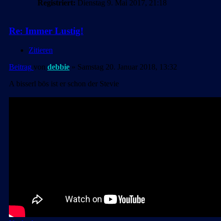
Registriert:
Dienstag 9. Mai 2017, 21:18
Re: Immer Lustig!
Zitieren
Beitrag
von
debbie
»
Samstag 20. Januar 2018, 13:32
A bisserl bös ist er schon der Stevie