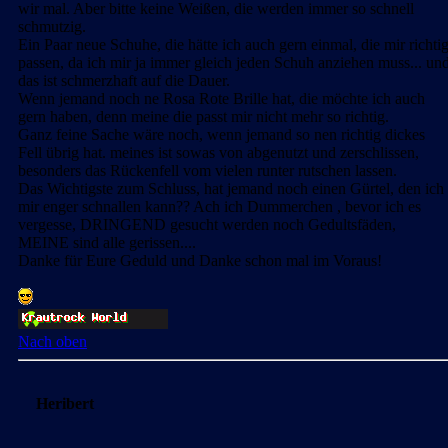
wir mal. Aber bitte keine Weißen, die werden immer so schnell
schmutzig.
Ein Paar neue Schuhe, die hätte ich auch gern einmal, die mir richti
passen, da ich mir ja immer gleich jeden Schuh anziehen muss... un
das ist schmerzhaft auf die Dauer.
Wenn jemand noch ne Rosa Rote Brille hat, die möchte ich auch
gern haben, denn meine die passt mir nicht mehr so richtig.
Ganz feine Sache wäre noch, wenn jemand so nen richtig dickes
Fell übrig hat. meines ist sowas von abgenutzt und zerschlissen,
besonders das Rückenfell vom vielen runter rutschen lassen.
Das Wichtigste zum Schluss, hat jemand noch einen Gürtel, den ich
mir enger schnallen kann?? Ach ich Dummerchen , bevor ich es
vergesse, DRINGEND gesucht werden noch Gedultsfäden,
MEINE sind alle gerissen....
Danke für Eure Geduld und Danke schon mal im Voraus!
Nach oben
Heribert