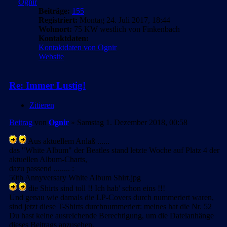
Ognir
Beiträge:
155
Registriert:
Montag 24. Juli 2017, 18:44
Wohnort:
75 KW westlich von Finkenbach
Kontaktdaten:
Kontaktdaten von Ognir
Website
Re: Immer Lustig!
Zitieren
Beitrag
von
Ognir
»
Samstag 1. Dezember 2018, 00:58
Aus aktuellem Anlaß ......
das "White Album" der Beatles stand letzte Woche auf Platz 4 der
aktuellen Album-Charts,
dazu passend ........ :
50th Annyversary White Album Shirt.jpg
die Shirts sind toll !! Ich hab' schon eins !!!
Und genau wie damals die LP-Covers durch nummeriert waren,
sind jetzt diese T-Shirts durchnummeriert: meines hat die Nr. 52
Du hast keine ausreichende Berechtigung, um die Dateianhänge
dieses Beitrags anzusehen.