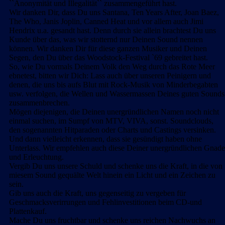
``Anonymität und Illegalität`` zusammengeführt hast.
Wir danken Dir, dass Du uns Santana, Ten Years After, Joan Baez,
The Who, Janis Joplin, Canned Heat und vor allem auch Jimi
Hendrix u.a. gesandt hast. Denn durch sie allein brachtest Du uns
Kunde über das, was wir stotternd nur Deinen Sound nennen
können. Wir danken Dir für diese ganzen Musiker und Deinen
Segen, den Du über das Woodstock-Festival `69 gebreitet hast.
So, wie Du vormals Deinem Volk den Weg durch das Rote Meer
ebnetest, bitten wir Dich: Lass auch über unseren Peinigern und
denen, die uns bis aufs Blut mit Rock-Musik von Minderbegabten
usw. verfolgen, die Wellen und Wassermassen Deines guten Sounds
zusammenbrechen.
Mögen diejenigen, die Deinen unergründlichen Namen noch nicht
einmal suchen, im Sumpf von MTV, VIVA, sonst. Soundclouds,
den sogenannten Hitparaden oder Charts und Castings versinken.
Und dann vielleicht erkennen, dass sie gesündigt haben ohne
Unterlass. Wir empfehlen auch diese Deiner unergründlichen Gnade
und Erleuchtung.
Vergib Du uns unsere Schuld und schenke uns die Kraft, in die von
miesem Sound gequälte Welt hinein ein Licht und ein Zeichen zu
sein.
Gib uns auch die Kraft, uns gegenseitig zu vergeben für
Geschmacksverirrungen und Fehlinvestitionen beim CD-und
Plattenkauf.
Mache Du uns fruchtbar und schenke uns reichen Nachwuchs an