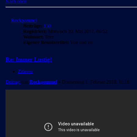
Nach oben
Rockpommel
Beiträge:
150
Registriert:
Mittwoch 10. Mai 2017, 06:52
Wohnort:
Trier
Eigener Benutzertitel:
Von und zu
Re: Immer Lustig!
Zitieren
Beitrag
von
Rockpommel
»
Donnerstag 1. Februar 2018, 11:16