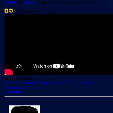
Beitrag
von
Ognir
»
Mittwoch 19. Dezember 2018, 00:46
Aus aktuellem Anlaß II .....
Erst eins, dann zwei,........dann
Frage:
Does humor belong in music ? ( F.Z. ) //
Antwort:
Revolution #9 ! ( J.L. )
Nach oben