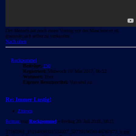
Der Mensch hat noch einen Vorzug vor der Maschine:er ist
imstande,sich selbst zu verkaufen
Nach oben
Rockpommel
Beiträge:
150
Registriert:
Mittwoch 10. Mai 2017, 06:52
Wohnort:
Trier
Eigener Benutzertitel:
Von und zu
Re: Immer Lustig!
Zitieren
Beitrag
von
Rockpommel
»
Freitag 20. Juli 2018, 18:11
37185961_10214636321534027_5272910656146767872_n.jpg