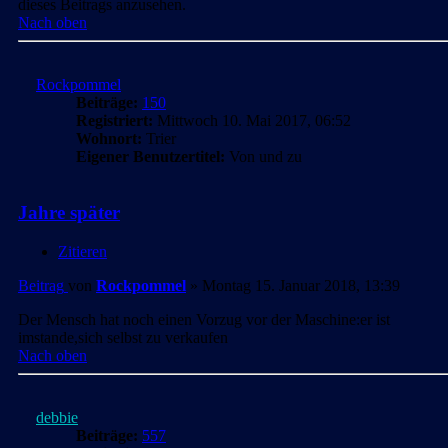
dieses Beitrags anzusehen.
Nach oben
Rockpommel
Beiträge:
150
Registriert:
Mittwoch 10. Mai 2017, 06:52
Wohnort:
Trier
Eigener Benutzertitel:
Von und zu
Jahre später
Zitieren
Beitrag
von
Rockpommel
»
Montag 15. Januar 2018, 13:39
Der Mensch hat noch einen Vorzug vor der Maschine:er ist
imstande,sich selbst zu verkaufen
Nach oben
debbie
Beiträge:
557