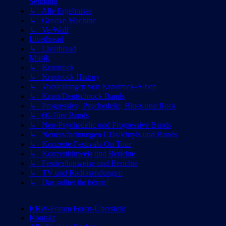
Sendung
↳ Alle Ergebnisse
↳ Groove Machine
↳ VerWolf
Livethread
↳ Livethread
Musik
↳ Krautrock
↳ Krautrock History
↳ Vorstellungen von Krautrock-Alben
↳ Kraut/Deutschrock Bands
↳ Progressive, Psychedelic, Blues und Rock
↳ 60-70er Bands
↳ Neo-Psychedelic und Progressive Bands
↳ Neuerscheinungen CDs/Vinyls und Bands
↳ Konzerte-Festivals-On Tour
↳ Konzerthinweis und Berichte
↳ Festivalhinweise und Berichte
↳ TV und Radiosendungen
↳ Das solltet ihr hören!
KRW-Forum
Foren-Übersicht
Kontakt