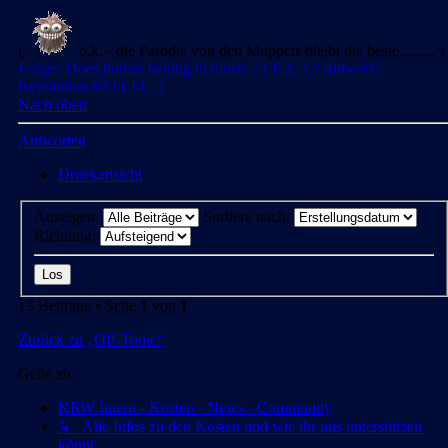
(
o.k. - die Parodie von den Muppets bleibt die beste......... )
Frage:
Does humor belong in music ? ( F.Z. ) //
Antwort:
Revolution #9 ! ( J.L. )
Nach oben
Antworten
Druckansicht
Anzeigen:
Sortiere nach:
Richtung:
13 Beiträge • Seite
1
von
1
Zurück zu „Off-Topic“
Gehe zu
KRW Intern - Kosten - News - Community
↳ Alle Infos zu den Kosten und wie ihr uns unterstützen
könnt