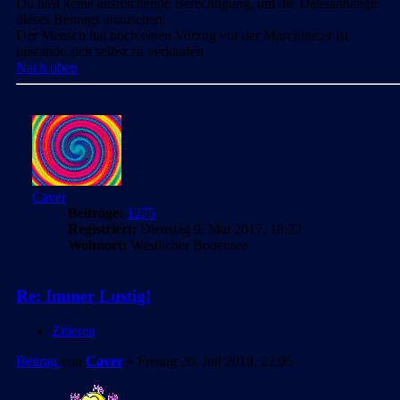
Du hast keine ausreichende Berechtigung, um die Dateianhänge
dieses Beitrags anzusehen.
Der Mensch hat noch einen Vorzug vor der Maschine:er ist
imstande,sich selbst zu verkaufen
Nach oben
Caver
Beiträge:
1275
Registriert:
Dienstag 9. Mai 2017, 18:22
Wohnort:
Westlicher Bodensee
Re: Immer Lustig!
Zitieren
Beitrag
von
Caver
»
Freitag 20. Juli 2018, 22:05