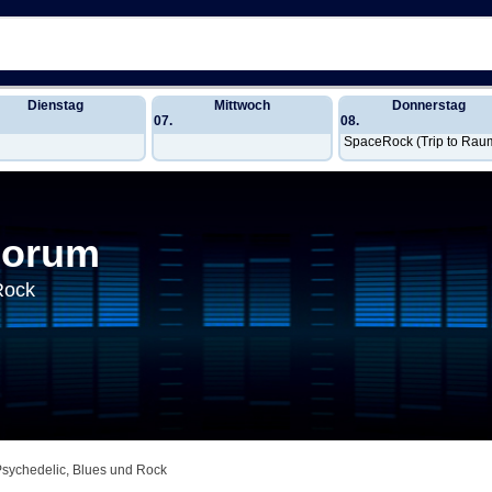
Dienstag
Mittwoch
Donnerstag
07.
08.
SpaceRock (Trip to Raum
Forum
Rock
Psychedelic, Blues und Rock