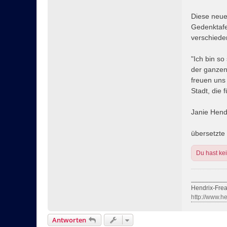
Diese neue
Gedenktafe
verschiede
"Ich bin s
der ganzen
freuen uns
Stadt, die 
Janie Hend
übersetzte
Du hast ke
__________
Hendrix-Fre
http://www.he
Antworten