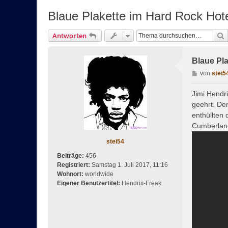
Blaue Plakette im Hard Rock Hot
Antworten
Blaue Pl
B
von
stei5
e
i
Jimi Hendr
t
geehrt. De
r
enthüllten 
a
Cumberland
g
stei54
Beiträge:
456
Registriert:
Samstag 1. Juli 2017, 11:16
Wohnort:
worldwide
Eigener Benutzertitel:
Hendrix-Freak