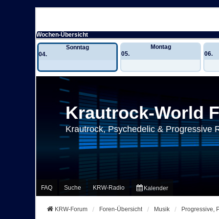
Wochen-Übersicht
Montag
Sonntag
05.
06.
04.
Krautrock-World 
Krautrock, Psychedelic & Progressive 
FAQ
Suche
KRW-Radio
Kalender
KRW-Forum
Foren-Übersicht
Musik
Progressive, 