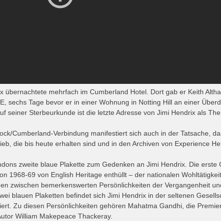
ix übernachtete mehrfach im Cumberland Hotel. Dort gab er Keith Alth
E, sechs Tage bevor er in einer Wohnung in Notting Hill an einer Über
Auf seiner Sterbeurkunde ist die letzte Adresse von Jimi Hendrix als T
ock/Cumberland-Verbindung manifestiert sich auch in der Tatsache, da
rieb, die bis heute erhalten sind und in den Archiven von Experience H
ondons zweite blaue Plakette zum Gedenken an Jimi Hendrix. Die erste
n 1968-69 von English Heritage enthüllt – der nationalen Wohltätigkeit
en zwischen bemerkenswerten Persönlichkeiten der Vergangenheit und
 zwei blauen Plaketten befindet sich Jimi Hendrix in der seltenen Gese
ziert. Zu diesen Persönlichkeiten gehören Mahatma Gandhi, die Premie
Autor William Makepeace Thackeray.