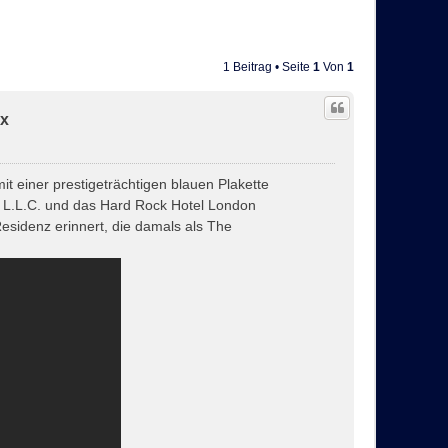
1 Beitrag • Seite
1
Von
1
ix
t einer prestigeträchtigen blauen Plakette
x L.L.C. und das Hard Rock Hotel London
Residenz erinnert, die damals als The