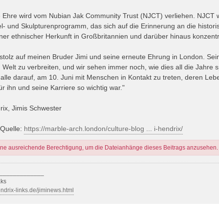
 Ehre wird vom Nubian Jak Community Trust (NJCT) verliehen. NJCT w
l- und Skulpturenprogramm, das sich auf die Erinnerung an die histor
ner ethnischer Herkunft in Großbritannien und darüber hinaus konzentri
o stolz auf meinen Bruder Jimi und seine erneute Ehrung in London. Sei
 Welt zu verbreiten, und wir sehen immer noch, wie dies all die Jahre
 alle darauf, am 10. Juni mit Menschen in Kontakt zu treten, deren Leb
für ihn und seine Karriere so wichtig war."
rix, Jimis Schwester
 Quelle:
https://marble-arch.london/culture-blog ... i-hendrix/
ine ausreichende Berechtigung, um die Dateianhänge dieses Beitrags anzusehen.
_____________
aks
ndrix-links.de/jiminews.html