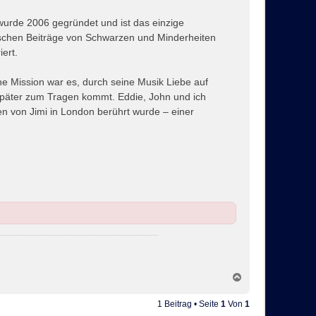
urde 2006 gegründet und ist das einzige
ischen Beiträge von Schwarzen und Minderheiten
ert.
ne Mission war es, durch seine Musik Liebe auf
 später zum Tragen kommt. Eddie, John und ich
en von Jimi in London berührt wurde – einer
N
a
c
1 Beitrag • Seite
1
Von
1
h