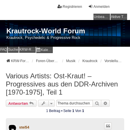
Registrieren
Anmelden
Unbeantwortete Themen
Aktive Themen
Krautrock-World Forum
Krautrock, Psychedelic & Progressive Rock
FAQ
Suche
KRW-Radio
Kalender
KRW-Forum
Foren-Übersicht
Musik
Krautrock
Vorstellungen von Krautrock-Alben
Various Artists: Ost-Kraut! –
Progressives aus den DDR-Archiven
[1970-1975], Teil 1
Suche
Erweiterte 
Antworten
1 Beitrag • Seite
1
Von
1
stei54