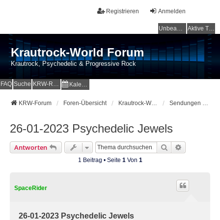
Registrieren
Anmelden
Unbeantwortete Themen
Aktive Themen
Krautrock-World Forum
Krautrock, Psychedelic & Progressive Rock
FAQ
Suche
KRW-Radio
Kalender
KRW-Forum
Foren-Übersicht
Krautrock-World Webradio
Sendungen und Specials
26-01-2023 Psychedelic Jewels
Suche
Erweiterte 
Antworten
1 Beitrag • Seite
1
Von
1
SpaceRider
26-01-2023 Psychedelic Jewels