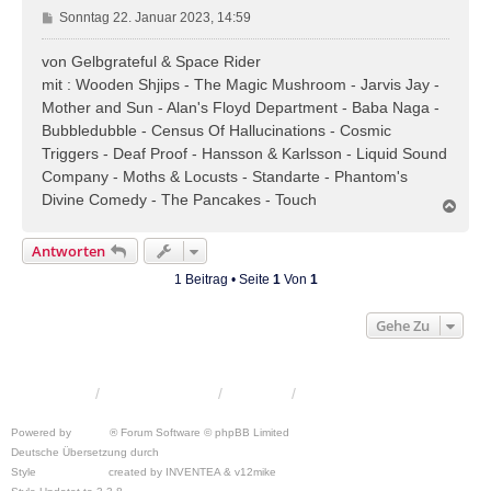
B
Sonntag 22. Januar 2023, 14:59
e
i
von Gelbgrateful & Space Rider
t
mit : Wooden Shjips - The Magic Mushroom - Jarvis Jay -
r
Mother and Sun - Alan's Floyd Department - Baba Naga -
a
Bubbledubble - Census Of Hallucinations - Cosmic
g
Triggers - Deaf Proof - Hansson & Karlsson - Liquid Sound
Company - Moths & Locusts - Standarte - Phantom's
Divine Comedy - The Pancakes - Touch
N
a
c
Antworten
h
o
1 Beitrag • Seite
1
Von
1
b
e
Gehe Zu
n
KRW-Forum
Foren-Übersicht
Kontakt
Powered by
phpBB
® Forum Software © phpBB Limited
Deutsche Übersetzung durch
phpBB.de
Style
we_universal
created by INVENTEA & v12mike