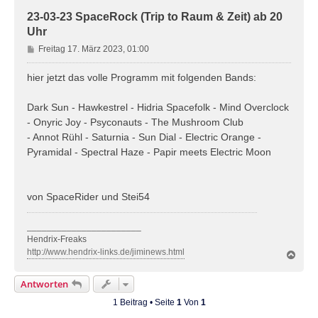
23-03-23 SpaceRock (Trip to Raum & Zeit) ab 20
Uhr
B
Freitag 17. März 2023, 01:00
e
i
hier jetzt das volle Programm mit folgenden Bands:
t
r
Dark Sun - Hawkestrel - Hidria Spacefolk - Mind Overclock
a
- Onyric Joy - Psyconauts - The Mushroom Club
g
- Annot Rühl - Saturnia - Sun Dial - Electric Orange -
Pyramidal - Spectral Haze - Papir meets Electric Moon
von SpaceRider und Stei54
_______________________
Hendrix-Freaks
http://www.hendrix-links.de/jiminews.html
N
a
c
Antworten
h
o
1 Beitrag • Seite
1
Von
1
b