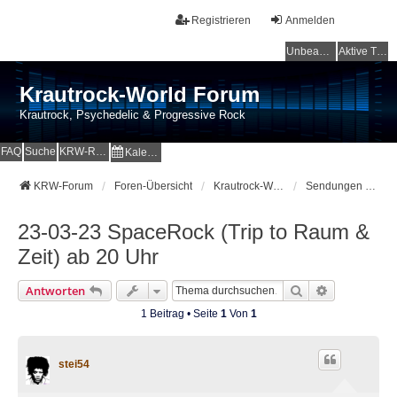
Registrieren
Anmelden
Unbeantwortete Themen
Aktive Themen
Krautrock-World Forum
Krautrock, Psychedelic & Progressive Rock
FAQ
Suche
KRW-Radio
Kalender
KRW-Forum
Foren-Übersicht
Krautrock-World Webradio
Sendungen und Specials
23-03-23 SpaceRock (Trip to Raum &
Zeit) ab 20 Uhr
Suche
Erweiterte 
Antworten
1 Beitrag • Seite
1
Von
1
stei54