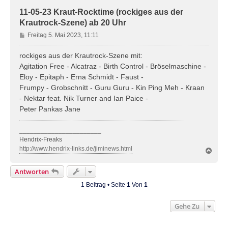
11-05-23 Kraut-Rocktime (rockiges aus der
Krautrock-Szene) ab 20 Uhr
B
Freitag 5. Mai 2023, 11:11
e
i
rockiges aus der Krautrock-Szene mit:
t
Agitation Free - Alcatraz - Birth Control - Bröselmaschine -
r
Eloy - Epitaph - Erna Schmidt - Faust -
a
Frumpy - Grobschnitt - Guru Guru - Kin Ping Meh - Kraan
g
- Nektar feat. Nik Turner and Ian Paice -
Peter Pankas Jane
_______________________
Hendrix-Freaks
http://www.hendrix-links.de/jiminews.html
N
a
c
Antworten
h
o
1 Beitrag • Seite
1
Von
1
b
e
Gehe Zu
n