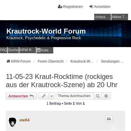
Registrieren
Anmelden
Unbeantwortete Themen
Aktive Themen
Krautrock-World Forum
Krautrock, Psychedelic & Progressive Rock
FAQ
Suche
KRW-Radio
Kalender
KRW-Forum
Foren-Übersicht
Krautrock-World Webradio
Sendungen und Specials
11-05-23 Kraut-Rocktime (rockiges
aus der Krautrock-Szene) ab 20 Uhr
Suche
Erweiterte 
Antworten
1 Beitrag • Seite
1
Von
1
stei54