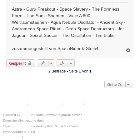
e
i
Astra - Guru Freakout - Space Slavery - The Formless
t
Form - The Sonic Shamen - Viaje A 800 -
r
Weltraumstaunen - Aqua Nebula Oscillator - Ancient Sky -
a
Andromeda Space Ritual - Deep Space Destructors - Jet
g
Jaguar - Secret Saucer - The Oscillation - Tim Blake
zusammengestellt von SpaceRider & Stei54
N
a
c
Gesperrt
h
o
2 Beiträge • Seite
1
Von
1
b
e
Gehe Zu
n
KRW-Forum
Foren-Übersicht
Kontakt
Powered by
phpBB
® Forum Software © phpBB Limited
Deutsche Übersetzung durch
phpBB.de
Style
we_universal
created by INVENTEA & v12mike
Style Updatet to 3.3.8
Chris1278
Datenschutz
|
Nutzungsbedingungen