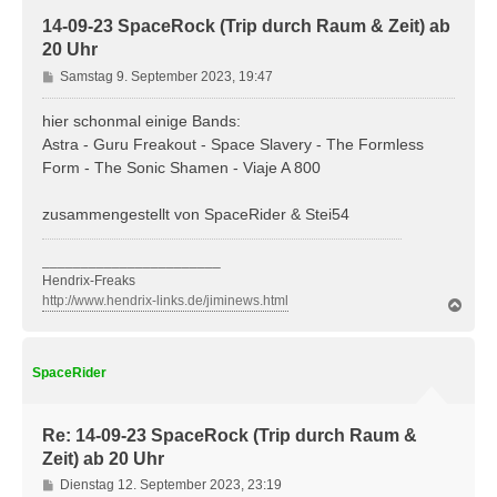
14-09-23 SpaceRock (Trip durch Raum & Zeit) ab
20 Uhr
B
Samstag 9. September 2023, 19:47
e
i
hier schonmal einige Bands:
t
Astra - Guru Freakout - Space Slavery - The Formless
r
Form - The Sonic Shamen - Viaje A 800
a
g
zusammengestellt von SpaceRider & Stei54
_______________________
Hendrix-Freaks
http://www.hendrix-links.de/jiminews.html
N
a
c
h
SpaceRider
o
b
e
n
Re: 14-09-23 SpaceRock (Trip durch Raum &
Zeit) ab 20 Uhr
B
Dienstag 12. September 2023, 23:19