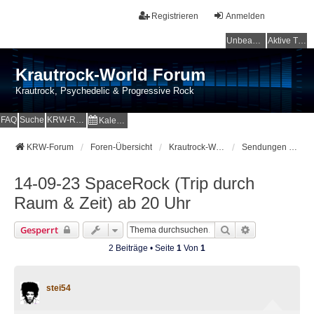
Registrieren
Anmelden
Unbeantwortete Themen
Aktive Themen
Krautrock-World Forum
Krautrock, Psychedelic & Progressive Rock
FAQ
Suche
KRW-Radio
Kalender
KRW-Forum
Foren-Übersicht
Krautrock-World Webradio
Sendungen und Specials
14-09-23 SpaceRock (Trip durch
Raum & Zeit) ab 20 Uhr
Suche
Erweiterte Su
Gesperrt
2 Beiträge • Seite
1
Von
1
stei54