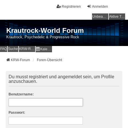
Registrieren
Anmelden
Unbeantwortete Themen
Aktive Themen
Krautrock-World Forum
Krautrock, Psychedelic & Progressive Rock
FAQ
Suche
KRW-Radio
Kalender
KRW-Forum
Foren-Übersicht
Du musst registriert und angemeldet sein, um Profile
anzuschauen.
Benutzername:
Passwort: