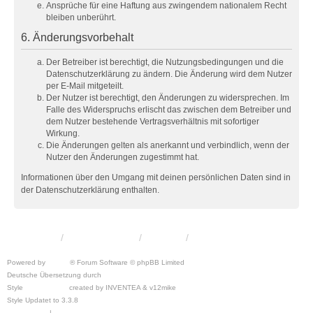
Ansprüche für eine Haftung aus zwingendem nationalem Recht
bleiben unberührt.
6. Änderungsvorbehalt
Der Betreiber ist berechtigt, die Nutzungsbedingungen und die
Datenschutzerklärung zu ändern. Die Änderung wird dem Nutzer
per E-Mail mitgeteilt.
Der Nutzer ist berechtigt, den Änderungen zu widersprechen. Im
Falle des Widerspruchs erlischt das zwischen dem Betreiber und
dem Nutzer bestehende Vertragsverhältnis mit sofortiger
Wirkung.
Die Änderungen gelten als anerkannt und verbindlich, wenn der
Nutzer den Änderungen zugestimmt hat.
Informationen über den Umgang mit deinen persönlichen Daten sind in
der Datenschutzerklärung enthalten.
KRW-Forum
Foren-Übersicht
Kontakt
Powered by
phpBB
® Forum Software © phpBB Limited
Deutsche Übersetzung durch
phpBB.de
Style
we_universal
created by INVENTEA & v12mike
Style Updatet to 3.3.8
Chris1278
Datenschutz
|
Nutzungsbedingungen