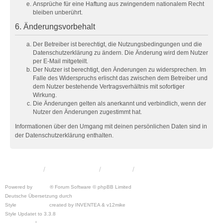
Ansprüche für eine Haftung aus zwingendem nationalem Recht
bleiben unberührt.
6. Änderungsvorbehalt
Der Betreiber ist berechtigt, die Nutzungsbedingungen und die
Datenschutzerklärung zu ändern. Die Änderung wird dem Nutzer
per E-Mail mitgeteilt.
Der Nutzer ist berechtigt, den Änderungen zu widersprechen. Im
Falle des Widerspruchs erlischt das zwischen dem Betreiber und
dem Nutzer bestehende Vertragsverhältnis mit sofortiger
Wirkung.
Die Änderungen gelten als anerkannt und verbindlich, wenn der
Nutzer den Änderungen zugestimmt hat.
Informationen über den Umgang mit deinen persönlichen Daten sind in
der Datenschutzerklärung enthalten.
KRW-Forum
Foren-Übersicht
Kontakt
Powered by
phpBB
® Forum Software © phpBB Limited
Deutsche Übersetzung durch
phpBB.de
Style
we_universal
created by INVENTEA & v12mike
Style Updatet to 3.3.8
Chris1278
Datenschutz
|
Nutzungsbedingungen