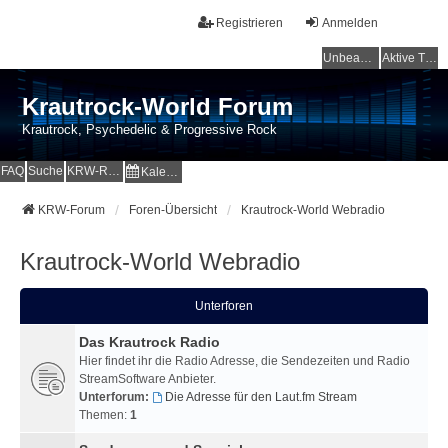
Registrieren
Anmelden
Unbeantwortete Themen
Aktive Themen
Krautrock-World Forum
Krautrock, Psychedelic & Progressive Rock
FAQ
Suche
KRW-Radio
Kalender
KRW-Forum
Foren-Übersicht
Krautrock-World Webradio
Krautrock-World Webradio
Unterforen
Das Krautrock Radio
Hier findet ihr die Radio Adresse, die Sendezeiten und Radio
StreamSoftware Anbieter.
Unterforum:
Die Adresse für den Laut.fm Stream
Themen:
1