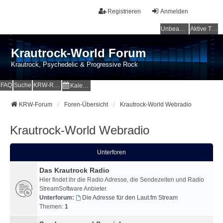
Registrieren
Anmelden
Unbeantwortete Themen
Aktive Themen
Krautrock-World Forum
Krautrock, Psychedelic & Progressive Rock
FAQ
Suche
KRW-Radio
Kalender
KRW-Forum
Foren-Übersicht
Krautrock-World Webradio
Krautrock-World Webradio
Unterforen
Das Krautrock Radio
Hier findet ihr die Radio Adresse, die Sendezeiten und Radio
StreamSoftware Anbieter.
Unterforum:
Die Adresse für den Laut.fm Stream
Themen:
1