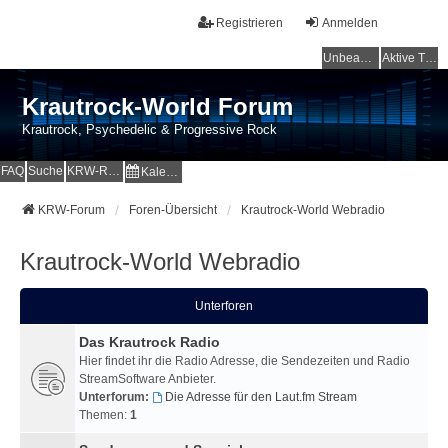
Registrieren
Anmelden
Unbeantwortete Themen
Aktive Themen
Krautrock-World Forum
Krautrock, Psychedelic & Progressive Rock
FAQ
Suche
KRW-Radio
Kalender
KRW-Forum
Foren-Übersicht
Krautrock-World Webradio
Krautrock-World Webradio
Unterforen
Das Krautrock Radio
Hier findet ihr die Radio Adresse, die Sendezeiten und Radio
StreamSoftware Anbieter.
Unterforum:
Die Adresse für den Laut.fm Stream
Themen:
1