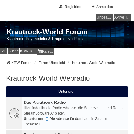
Registrieren
Anmelden
Unbeantwortete Themen
Aktive Themen
Krautrock-World Forum
Krautrock, Psychedelic & Progressive Rock
FAQ
Suche
KRW-Radio
Kalender
KRW-Forum
Foren-Übersicht
Krautrock-World Webradio
Krautrock-World Webradio
Unterforen
Das Krautrock Radio
Hier findet ihr die Radio Adresse, die Sendezeiten und Radio
StreamSoftware Anbieter.
Unterforum:
Die Adresse für den Laut.fm Stream
Themen:
1