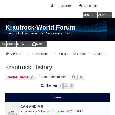
Registrieren
Anmelden
Unbeantwortete Themen
Aktive Themen
Krautrock-World Forum
Krautrock, Psychedelic & Progressive Rock
FAQ
Suche
KRW-Radio
Kalender
KRW-Forum
Foren-Übersicht
Musik
Krautrock
Krautrock History
Krautrock History
Suche
Erweiterte Suche
Neues Thema
1
2
Nächste
26 Themen
Themen
CAN AND ME
von
coma
» Mittwoch 18. Januar 2023, 18:13