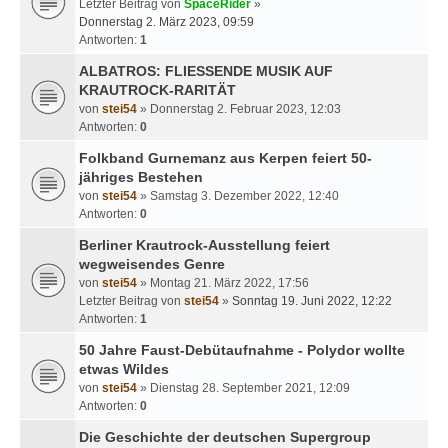
Letzter Beitrag von
SpaceRider
»
Donnerstag 2. März 2023, 09:59
Antworten:
1
ALBATROS: FLIESSENDE MUSIK AUF
KRAUTROCK-RARITÄT
von
stei54
» Donnerstag 2. Februar 2023, 12:03
Antworten:
0
Folkband Gurnemanz aus Kerpen feiert 50-
jähriges Bestehen
von
stei54
» Samstag 3. Dezember 2022, 12:40
Antworten:
0
Berliner Krautrock-Ausstellung feiert
wegweisendes Genre
von
stei54
» Montag 21. März 2022, 17:56
Letzter Beitrag von
stei54
»
Sonntag 19. Juni 2022, 12:22
Antworten:
1
50 Jahre Faust-Debütaufnahme - Polydor wollte
etwas Wildes
von
stei54
» Dienstag 28. September 2021, 12:09
Antworten:
0
Die Geschichte der deutschen Supergroup