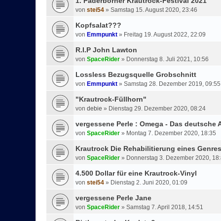
1. Paderborner Krautrock-Festival 2021
von
stei54
»
Samstag 15. August 2020, 23:46
Kopfsalat???
von
Emmpunkt
»
Freitag 19. August 2022, 22:09
R.I.P John Lawton
von
SpaceRider
»
Donnerstag 8. Juli 2021, 10:56
Lossless Bezugsquelle Grobschnitt
von
Emmpunkt
»
Samstag 28. Dezember 2019, 09:55
"Krautrock-Füllhorn"
von
debie
»
Dienstag 29. Dezember 2020, 08:24
vergessene Perle : Omega - Das deutsche
von
SpaceRider
»
Montag 7. Dezember 2020, 18:35
Krautrock Die Rehabilitierung eines Genre
von
SpaceRider
»
Donnerstag 3. Dezember 2020, 18
4.500 Dollar für eine Krautrock-Vinyl
von
stei54
»
Dienstag 2. Juni 2020, 01:09
vergessene Perle Jane
von
SpaceRider
»
Samstag 7. April 2018, 14:51