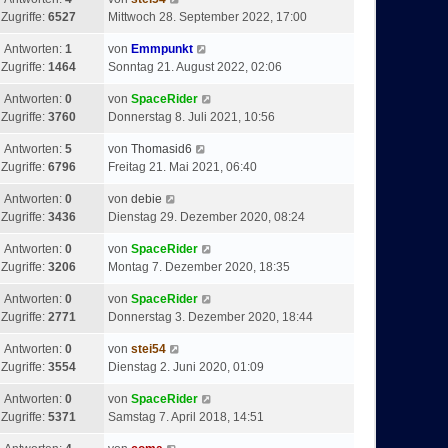
t
Zugriffe:
6527
Mittwoch 28. September 2022, 17:00
r
a
Antworten:
1
von
Emmpunkt
g
Zugriffe:
1464
Sonntag 21. August 2022, 02:06
Antworten:
0
von
SpaceRider
Zugriffe:
3760
Donnerstag 8. Juli 2021, 10:56
Antworten:
5
von
Thomasid6
Zugriffe:
6796
Freitag 21. Mai 2021, 06:40
Antworten:
0
von
debie
Zugriffe:
3436
Dienstag 29. Dezember 2020, 08:24
Antworten:
0
von
SpaceRider
Zugriffe:
3206
Montag 7. Dezember 2020, 18:35
Antworten:
0
von
SpaceRider
Zugriffe:
2771
Donnerstag 3. Dezember 2020, 18:44
Antworten:
0
von
stei54
Zugriffe:
3554
Dienstag 2. Juni 2020, 01:09
Antworten:
0
von
SpaceRider
Zugriffe:
5371
Samstag 7. April 2018, 14:51