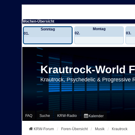
Wochen-Übersicht
Montag
Sonntag
02.
03.
01.
Krautrock-World 
Krautrock, Psychedelic & Progressive 
FAQ
Suche
KRW-Radio
Kalender
KRW-Forum
Foren-Übersicht
Musik
Krautrock