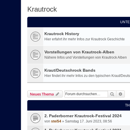
Krautrock
UNTE
Krautrock History
Hier erfahrt ihr mehr Infos zur Krautrock Geschichte
Vorstellungen von Krautrock-Alben
Nähere Infos und Vorstellungen von Krautrock Alben
Kraut/Deutschrock Bands
Hier findet ihr mehr Infos zu den typischen Kraut/Deu
Suche
Erw
Neues Thema
TH
2. Paderborner Krautrock-Festival 2024
von
stei54
»
Samstag 17. Juni 2023, 08:56