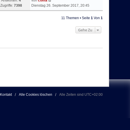
Antworten:
4
von
coma
Zugriffe:
7398
Dienstag 26. September 2017, 20:45
11 Themen • Seite
1
Von
1
Gehe Zu
Kontakt
Alle Cookies löschen
Alle Zeiten sind
UTC+02:00