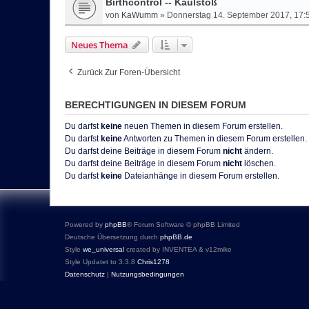
Birthcontrol -- Kaulstoß
von
KaWumm
»
Donnerstag 14. September 2017, 17:
Neues Thema
Zurück Zur Foren-Übersicht
BERECHTIGUNGEN IN DIESEM FORUM
Du darfst
keine
neuen Themen in diesem Forum erstellen.
Du darfst
keine
Antworten zu Themen in diesem Forum erstellen.
Du darfst deine Beiträge in diesem Forum
nicht
ändern.
Du darfst deine Beiträge in diesem Forum
nicht
löschen.
Du darfst
keine
Dateianhänge in diesem Forum erstellen.
Powered by
phpBB
® Forum Software © phpBB Limited
Deutsche Übersetzung durch
phpBB.de
Style
we_universal
created by INVENTEA & v12mike
Style Updatet to 3.3.8
Chris1278
Datenschutz
|
Nutzungsbedingungen