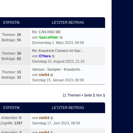
STATISTIK
LETZTER BEITRAG
Re: CAN AND ME
Themen:
26
N
von
SpaceRider
Beiträge:
55
e
Donnerstag 2. März 2023, 09:59
u
Re: Krautrock Classics im Nac…
e
Themen:
38
N
von
O'Hara
s
Beiträge:
82
e
Dienstag 22. August 2023, 21:10
t
u
e
Various - Sampler - Krautscho…
e
Themen:
15
N
r
von
stei54
s
Beiträge:
32
e
B
Sonntag 15. Januar 2023, 00:58
t
u
e
e
e
i
r
11 Themen • Seite
1
Von
1
s
t
B
t
r
e
e
a
STATISTIK
LETZTER BEITRAG
i
r
g
t
B
Antworten:
0
von
stei54
r
e
Zugriffe:
1397
Samstag 17. Juni 2023, 08:56
a
i
g
Antworten:
4
von
stei54