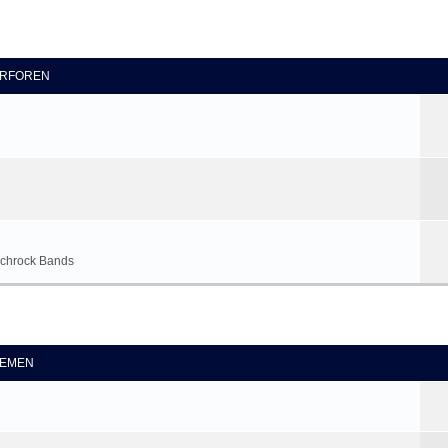
RFOREN
tschrock Bands
eiterte Suche
EMEN