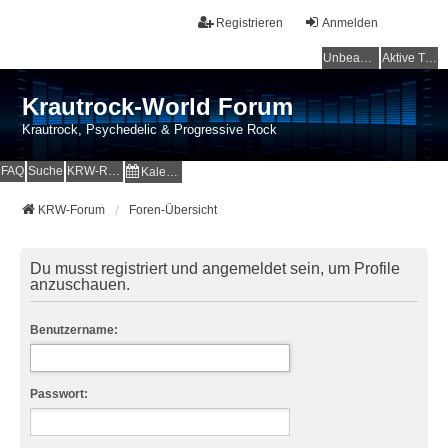
Registrieren
Anmelden
Unbeantwortete Themen
Aktive Themen
Krautrock-World Forum
Krautrock, Psychedelic & Progressive Rock
FAQ
Suche
KRW-Radio
Kalender
KRW-Forum
Foren-Übersicht
Du musst registriert und angemeldet sein, um Profile
anzuschauen.
Benutzername:
Passwort: