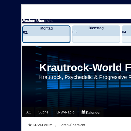
Wochen-Übersicht
Dienstag
Montag
03.
04.
02.
Krautrock-World 
Krautrock, Psychedelic & Progressive 
FAQ
Suche
KRW-Radio
Kalender
KRW-Forum
Foren-Übersicht