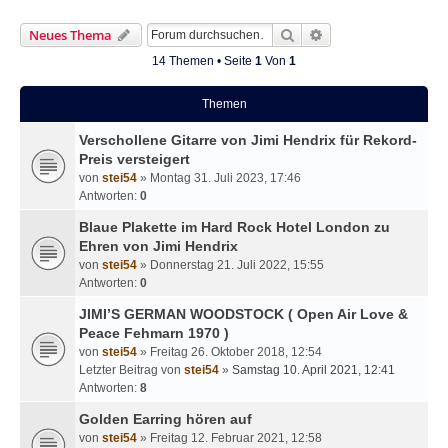
Suche
Erweiterte Suche
Neues Thema
14 Themen • Seite
1
Von
1
Themen
Verschollene Gitarre von Jimi Hendrix für Rekord-
Preis versteigert
von
stei54
» Montag 31. Juli 2023, 17:46
Antworten:
0
Blaue Plakette im Hard Rock Hotel London zu
Ehren von Jimi Hendrix
von
stei54
» Donnerstag 21. Juli 2022, 15:55
Antworten:
0
JIMI’S GERMAN WOODSTOCK ( Open Air Love &
Peace Fehmarn 1970 )
von
stei54
» Freitag 26. Oktober 2018, 12:54
Letzter Beitrag von
stei54
»
Samstag 10. April 2021, 12:41
Antworten:
8
Golden Earring hören auf
von
stei54
» Freitag 12. Februar 2021, 12:58