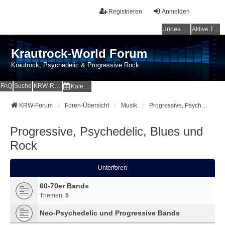
Registrieren
Anmelden
Unbeantwortete Themen
Aktive Themen
Krautrock-World Forum
Krautrock, Psychedelic & Progressive Rock
FAQ
Suche
KRW-Radio
Kalender
KRW-Forum
Foren-Übersicht
Musik
Progressive, Psychedelic, Blues und Rock
Progressive, Psychedelic, Blues und
Rock
Unterforen
60-70er Bands
Themen:
5
Neo-Psychedelic und Progressive Bands