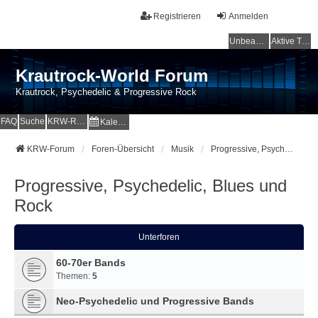
Registrieren
Anmelden
Unbeantwortete Themen
Aktive Themen
Krautrock-World Forum
Krautrock, Psychedelic & Progressive Rock
FAQ
Suche
KRW-Radio
Kalender
KRW-Forum
Foren-Übersicht
Musik
Progressive, Psychedelic, Blues und Rock
Progressive, Psychedelic, Blues und
Rock
Unterforen
60-70er Bands
Themen:
5
Neo-Psychedelic und Progressive Bands