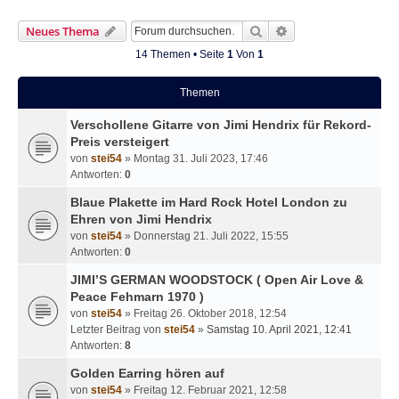
Suche
Erweiterte Suche
Neues Thema
14 Themen • Seite
1
Von
1
Themen
Verschollene Gitarre von Jimi Hendrix für Rekord-
Preis versteigert
von
stei54
» Montag 31. Juli 2023, 17:46
Antworten:
0
Blaue Plakette im Hard Rock Hotel London zu
Ehren von Jimi Hendrix
von
stei54
» Donnerstag 21. Juli 2022, 15:55
Antworten:
0
JIMI’S GERMAN WOODSTOCK ( Open Air Love &
Peace Fehmarn 1970 )
von
stei54
» Freitag 26. Oktober 2018, 12:54
Letzter Beitrag von
stei54
»
Samstag 10. April 2021, 12:41
Antworten:
8
Golden Earring hören auf
von
stei54
» Freitag 12. Februar 2021, 12:58