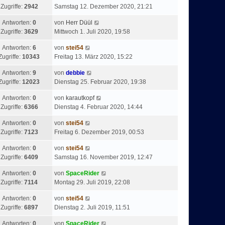
Zugriffe:
2942
Samstag 12. Dezember 2020, 21:21
Antworten:
0
von
Herr Düül
Zugriffe:
3629
Mittwoch 1. Juli 2020, 19:58
Antworten:
6
von
stei54
Zugriffe:
10343
Freitag 13. März 2020, 15:22
Antworten:
9
von
debbie
Zugriffe:
12023
Dienstag 25. Februar 2020, 19:38
Antworten:
0
von
karautkopf
Zugriffe:
6366
Dienstag 4. Februar 2020, 14:44
Antworten:
0
von
stei54
Zugriffe:
7123
Freitag 6. Dezember 2019, 00:53
Antworten:
0
von
stei54
Zugriffe:
6409
Samstag 16. November 2019, 12:47
Antworten:
0
von
SpaceRider
Zugriffe:
7114
Montag 29. Juli 2019, 22:08
Antworten:
0
von
stei54
Zugriffe:
6897
Dienstag 2. Juli 2019, 11:51
Antworten:
0
von
SpaceRider