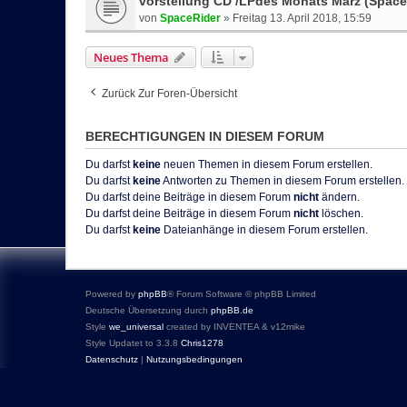
vorstellung CD /LPdes Monats März (Space 
von
SpaceRider
»
Freitag 13. April 2018, 15:59
Neues Thema
Zurück Zur Foren-Übersicht
BERECHTIGUNGEN IN DIESEM FORUM
Du darfst
keine
neuen Themen in diesem Forum erstellen.
Du darfst
keine
Antworten zu Themen in diesem Forum erstellen.
Du darfst deine Beiträge in diesem Forum
nicht
ändern.
Du darfst deine Beiträge in diesem Forum
nicht
löschen.
Du darfst
keine
Dateianhänge in diesem Forum erstellen.
Powered by
phpBB
® Forum Software © phpBB Limited
Deutsche Übersetzung durch
phpBB.de
Style
we_universal
created by INVENTEA & v12mike
Style Updatet to 3.3.8
Chris1278
Datenschutz
|
Nutzungsbedingungen