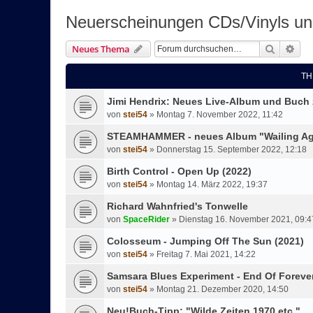
Neuerscheinungen CDs/Vinyls u
Suche
Erw
Neues Thema
TH
Jimi Hendrix: Neues Live-Album und Buch 
von
stei54
»
Montag 7. November 2022, 11:42
STEAMHAMMER - neues Album "Wailing Aga
von
stei54
»
Donnerstag 15. September 2022, 12:18
Birth Control - Open Up (2022)
von
stei54
»
Montag 14. März 2022, 19:37
Richard Wahnfried's Tonwelle
von
SpaceRider
»
Dienstag 16. November 2021, 09:4
Colosseum - Jumping Off The Sun (2021)
von
stei54
»
Freitag 7. Mai 2021, 14:22
Samsara Blues Experiment - End Of Forever
von
stei54
»
Montag 21. Dezember 2020, 14:50
Neu!Buch-Tipp: "Wilde Zeiten 1970 etc."