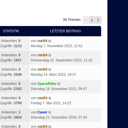
1
2
Nächste
39 Themen
STATISTIK
LETZTER BEITRAG
Antworten:
0
von
stei54
Zugriffe:
3133
Montag 7. November 2022, 11:42
Antworten:
0
von
stei54
Zugriffe:
1657
Donnerstag 15. September 2022, 12:18
Antworten:
0
von
stei54
Zugriffe:
2648
Montag 14. März 2022, 19:37
Antworten:
0
von
SpaceRider
Zugriffe:
2342
Dienstag 16. November 2021, 09:47
Antworten:
0
von
stei54
Zugriffe:
3799
Freitag 7. Mai 2021, 14:22
Antworten:
1
von
Caver
Zugriffe:
3604
Dienstag 22. Dezember 2020, 07:34
Antworten:
0
von
stei54