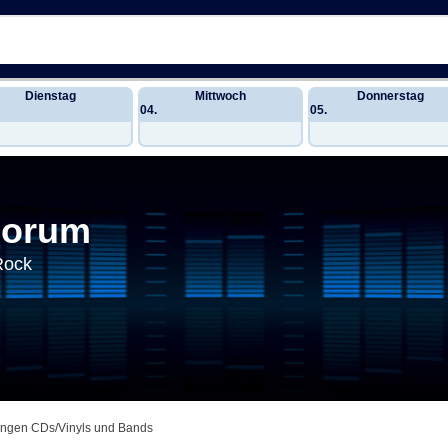
Dienstag
Mittwoch
Donnerstag
04.
05.
Forum
Rock
ngen CDs/Vinyls und Bands