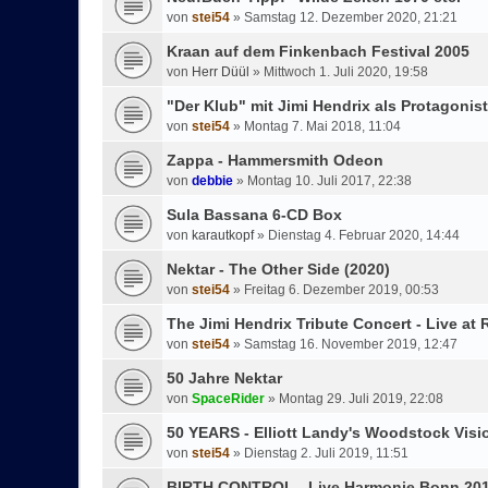
von
stei54
»
Samstag 12. Dezember 2020, 21:21
Kraan auf dem Finkenbach Festival 2005
von
Herr Düül
»
Mittwoch 1. Juli 2020, 19:58
"Der Klub" mit Jimi Hendrix als Protagonist
von
stei54
»
Montag 7. Mai 2018, 11:04
Zappa - Hammersmith Odeon
von
debbie
»
Montag 10. Juli 2017, 22:38
Sula Bassana 6-CD Box
von
karautkopf
»
Dienstag 4. Februar 2020, 14:44
Nektar - The Other Side (2020)
von
stei54
»
Freitag 6. Dezember 2019, 00:53
The Jimi Hendrix Tribute Concert - Live at
von
stei54
»
Samstag 16. November 2019, 12:47
50 Jahre Nektar
von
SpaceRider
»
Montag 29. Juli 2019, 22:08
50 YEARS - Elliott Landy's Woodstock Visi
von
stei54
»
Dienstag 2. Juli 2019, 11:51
BIRTH CONTROL - Live Harmonie Bonn 20