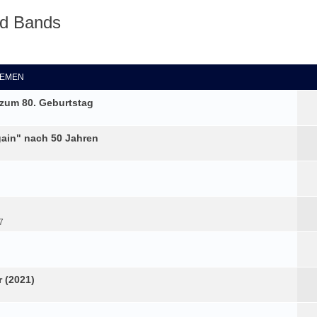
nd Bands
eiterte Suche
EMEN
zum 80. Geburtstag
in" nach 50 Jahren
7
 (2021)