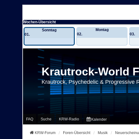
Wochen-Übersicht
Montag
Sonntag
02.
03.
01.
Krautrock-World 
Krautrock, Psychedelic & Progressive 
FAQ
Suche
KRW-Radio
Kalender
KRW-Forum
Foren-Übersicht
Musik
Neuerscheinu