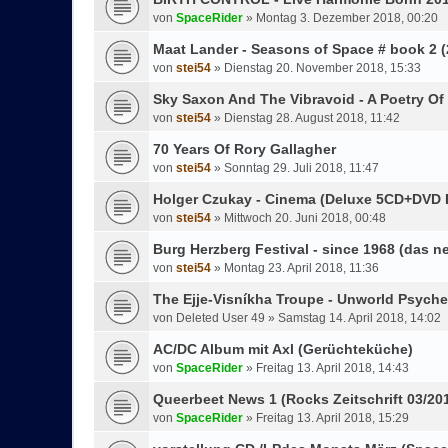
von
SpaceRider
»
Montag 3. Dezember 2018, 00:20
Maat Lander - Seasons of Space # book 2 (
von
stei54
»
Dienstag 20. November 2018, 15:33
Sky Saxon And The Vibravoid - A Poetry Of
von
stei54
»
Dienstag 28. August 2018, 11:42
70 Years Of Rory Gallagher
von
stei54
»
Sonntag 29. Juli 2018, 11:47
Holger Czukay - Cinema (Deluxe 5CD+DVD 
von
stei54
»
Mittwoch 20. Juni 2018, 00:48
Burg Herzberg Festival - since 1968 (das 
von
stei54
»
Montag 23. April 2018, 11:36
The Ejje-Visníkha Troupe - Unworld Psych
von
Deleted User 49
»
Samstag 14. April 2018, 14:02
AC/DC Album mit Axl (Gerüchteküche)
von
SpaceRider
»
Freitag 13. April 2018, 14:43
Queerbeet News 1 (Rocks Zeitschrift 03/20
von
SpaceRider
»
Freitag 13. April 2018, 15:29