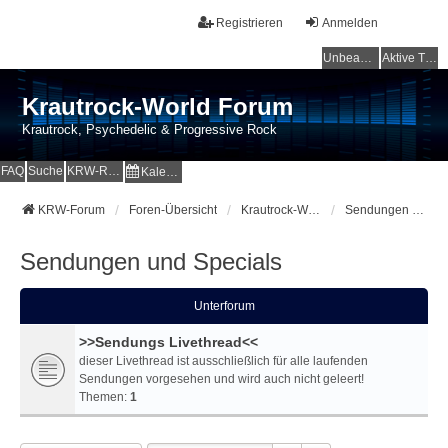
Registrieren
Anmelden
Unbeantwortete Themen
Aktive Themen
Krautrock-World Forum
Krautrock, Psychedelic & Progressive Rock
FAQ
Suche
KRW-Radio
Kalender
KRW-Forum
Foren-Übersicht
Krautrock-World Webradio
Sendungen und Specials
Sendungen und Specials
Unterforum
>>Sendungs Livethread<<
dieser Livethread ist ausschließlich für alle laufenden
Sendungen vorgesehen und wird auch nicht geleert!
Themen:
1