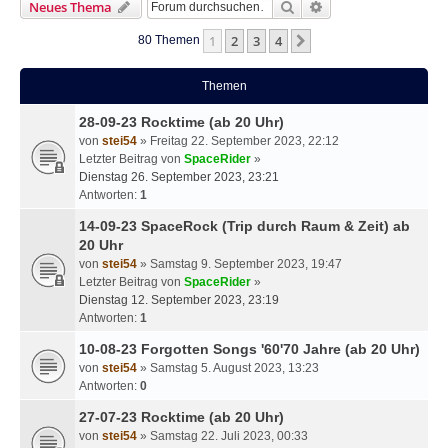
Suche
Erweiterte Suche
Neues Thema
1
2
3
4
Nächste
80 Themen
Themen
28-09-23 Rocktime (ab 20 Uhr)
von
stei54
» Freitag 22. September 2023, 22:12
Letzter Beitrag von
SpaceRider
»
Dienstag 26. September 2023, 23:21
Antworten:
1
14-09-23 SpaceRock (Trip durch Raum & Zeit) ab
20 Uhr
von
stei54
» Samstag 9. September 2023, 19:47
Letzter Beitrag von
SpaceRider
»
Dienstag 12. September 2023, 23:19
Antworten:
1
10-08-23 Forgotten Songs '60'70 Jahre (ab 20 Uhr)
von
stei54
» Samstag 5. August 2023, 13:23
Antworten:
0
27-07-23 Rocktime (ab 20 Uhr)
von
stei54
» Samstag 22. Juli 2023, 00:33