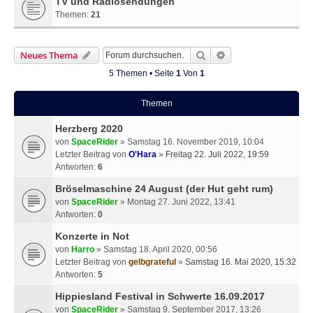
TV und Radiosendungen
Themen:
21
Suche
Erweiterte Suche
Neues Thema
5 Themen • Seite
1
Von
1
Themen
Herzberg 2020
von
SpaceRider
» Samstag 16. November 2019, 10:04
Letzter Beitrag von
O'Hara
»
Freitag 22. Juli 2022, 19:59
Antworten:
6
Bröselmaschine 24 August (der Hut geht rum)
von
SpaceRider
» Montag 27. Juni 2022, 13:41
Antworten:
0
Konzerte in Not
von
Harro
» Samstag 18. April 2020, 00:56
Letzter Beitrag von
gelbgrateful
»
Samstag 16. Mai 2020, 15:32
Antworten:
5
Hippiesland Festival in Schwerte 16.09.2017
von
SpaceRider
» Samstag 9. September 2017, 13:26