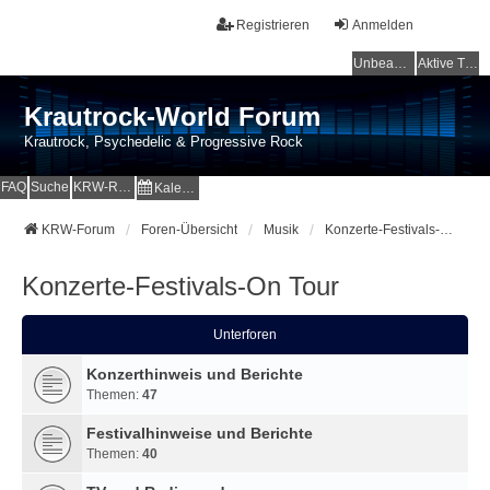
Registrieren
Anmelden
Unbeantwortete Themen
Aktive Themen
Krautrock-World Forum
Krautrock, Psychedelic & Progressive Rock
FAQ
Suche
KRW-Radio
Kalender
KRW-Forum
Foren-Übersicht
Musik
Konzerte-Festivals-On Tour
Konzerte-Festivals-On Tour
Unterforen
Konzerthinweis und Berichte
Themen:
47
Festivalhinweise und Berichte
Themen:
40