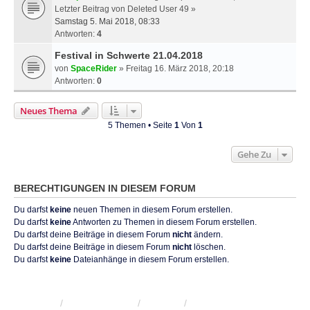
Letzter Beitrag von
Deleted User 49
»
Samstag 5. Mai 2018, 08:33
Antworten:
4
Festival in Schwerte 21.04.2018
von
SpaceRider
» Freitag 16. März 2018, 20:18
Antworten:
0
Neues Thema
5 Themen • Seite
1
Von
1
Gehe Zu
BERECHTIGUNGEN IN DIESEM FORUM
Du darfst
keine
neuen Themen in diesem Forum erstellen.
Du darfst
keine
Antworten zu Themen in diesem Forum erstellen.
Du darfst deine Beiträge in diesem Forum
nicht
ändern.
Du darfst deine Beiträge in diesem Forum
nicht
löschen.
Du darfst
keine
Dateianhänge in diesem Forum erstellen.
KRW-Forum
Foren-Übersicht
Kontakt