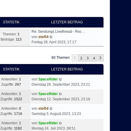
STATISTIK
LETZTER BEITRAG
Re: Sendungs Livethread - Roc…
Themen:
1
N
von
stei54
Beiträge:
113
e
Freitag 28. April 2023, 17:17
u
e
1
2
3
4
s
Nächste
80 Themen
t
e
STATISTIK
LETZTER BEITRAG
r
B
Antworten:
1
von
SpaceRider
e
Zugriffe:
267
Dienstag 26. September 2023, 23:21
i
Antworten:
1
von
SpaceRider
t
Zugriffe:
1522
Dienstag 12. September 2023, 23:19
r
a
Antworten:
0
von
stei54
g
Zugriffe:
1716
Samstag 5. August 2023, 13:23
Antworten:
1
von
SpaceRider
Zugriffe:
1182
Montag 24. Juli 2023, 08:51