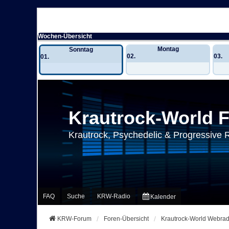
Wochen-Übersicht
Montag
Sonntag
02.
03.
01.
Krautrock-World 
Krautrock, Psychedelic & Progressive 
FAQ
Suche
KRW-Radio
Kalender
KRW-Forum
Foren-Übersicht
Krautrock-World Webrad