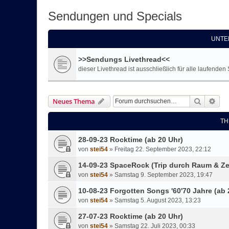
Sendungen und Specials
UNTE
>>Sendungs Livethread<<
dieser Livethread ist ausschließlich für alle laufend
Suche
Erw
Neues Thema
TH
28-09-23 Rocktime (ab 20 Uhr)
von
stei54
»
Freitag 22. September 2023, 22:12
14-09-23 SpaceRock (Trip durch Raum & Zei
von
stei54
»
Samstag 9. September 2023, 19:47
10-08-23 Forgotten Songs '60'70 Jahre (ab 
von
stei54
»
Samstag 5. August 2023, 13:23
27-07-23 Rocktime (ab 20 Uhr)
von
stei54
»
Samstag 22. Juli 2023, 00:33