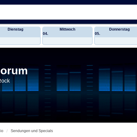
Dienstag
Mittwoch
Donnerstag
04.
05.
Forum
Rock
io
Sendungen und Specials