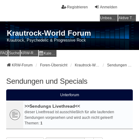
Registrieren
Anmelden
Unbeantwortete Themen
Aktive Themen
Krautrock-World Forum
Krautrock, Psychedelic & Progressive Rock
FAQ
Suche
KRW-Radio
Kalender
KRW-Forum
Foren-Übersicht
Krautrock-World Webradio
Sendungen und Specials
Sendungen und Specials
Unterforum
>>Sendungs Livethread<<
dieser Livethread ist ausschließlich für alle laufenden
Sendungen vorgesehen und wird auch nicht geleert!
Themen:
1