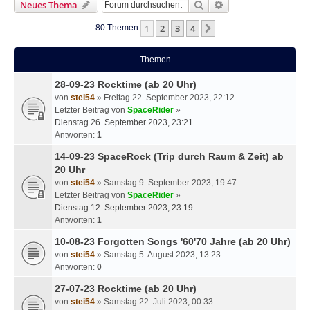
Suche
Erweiterte Suche
Neues Thema
1
2
3
4
Nächste
80 Themen
Themen
28-09-23 Rocktime (ab 20 Uhr)
von
stei54
» Freitag 22. September 2023, 22:12
Letzter Beitrag von
SpaceRider
»
Dienstag 26. September 2023, 23:21
Antworten:
1
14-09-23 SpaceRock (Trip durch Raum & Zeit) ab
20 Uhr
von
stei54
» Samstag 9. September 2023, 19:47
Letzter Beitrag von
SpaceRider
»
Dienstag 12. September 2023, 23:19
Antworten:
1
10-08-23 Forgotten Songs '60'70 Jahre (ab 20 Uhr)
von
stei54
» Samstag 5. August 2023, 13:23
Antworten:
0
27-07-23 Rocktime (ab 20 Uhr)
von
stei54
» Samstag 22. Juli 2023, 00:33