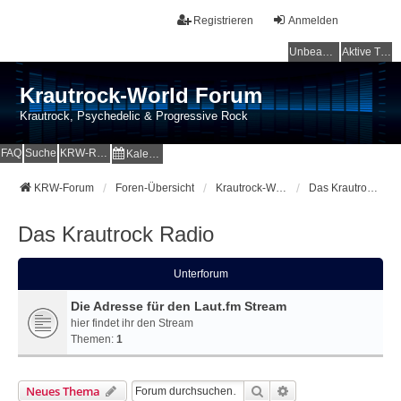
Registrieren
Anmelden
Unbeantwortete Themen
Aktive Themen
Krautrock-World Forum
Krautrock, Psychedelic & Progressive Rock
FAQ
Suche
KRW-Radio
Kalender
KRW-Forum
Foren-Übersicht
Krautrock-World Webradio
Das Krautrock Radio
Das Krautrock Radio
Unterforum
Die Adresse für den Laut.fm Stream
hier findet ihr den Stream
Themen:
1
Suche
Erweiterte Suche
Neues Thema