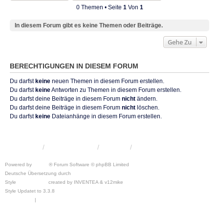
0 Themen • Seite
1
Von
1
In diesem Forum gibt es keine Themen oder Beiträge.
Gehe Zu
BERECHTIGUNGEN IN DIESEM FORUM
Du darfst
keine
neuen Themen in diesem Forum erstellen.
Du darfst
keine
Antworten zu Themen in diesem Forum erstellen.
Du darfst deine Beiträge in diesem Forum
nicht
ändern.
Du darfst deine Beiträge in diesem Forum
nicht
löschen.
Du darfst
keine
Dateianhänge in diesem Forum erstellen.
KRW-Forum
Foren-Übersicht
Kontakt
Powered by
phpBB
® Forum Software © phpBB Limited
Deutsche Übersetzung durch
phpBB.de
Style
we_universal
created by INVENTEA & v12mike
Style Updatet to 3.3.8
Chris1278
Datenschutz
|
Nutzungsbedingungen