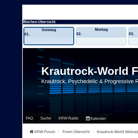
Wochen-Übersicht
Montag
Sonntag
02.
03.
01.
Krautrock-World 
Krautrock, Psychedelic & Progressive 
FAQ
Suche
KRW-Radio
Kalender
KRW-Forum
Foren-Übersicht
Krautrock-World Webrad