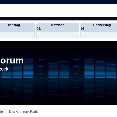
Dienstag
Mittwoch
Donnerstag
04.
05.
Forum
Rock
io
Das Krautrock Radio