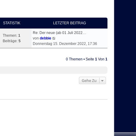
STATISTIK
LETZTER BEITRAG
Re: Der neue (ab 01 Juli 2022…
Themen:
1
N
von
debbie
Beiträge:
5
e
Donnerstag 15. Dezember 2022, 17:36
u
e
0 Themen • Seite
1
Von
1
s
t
e
r
Gehe Zu
B
e
i
t
r
a
g