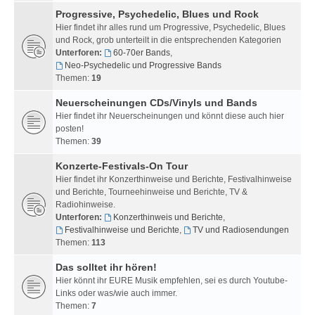
Progressive, Psychedelic, Blues und Rock
Hier findet ihr alles rund um Progressive, Psychedelic, Blues
und Rock, grob unterteilt in die entsprechenden Kategorien
Unterforen:
60-70er Bands
,
Neo-Psychedelic und Progressive Bands
Themen:
19
Neuerscheinungen CDs/Vinyls und Bands
Hier findet ihr Neuerscheinungen und könnt diese auch hier
posten!
Themen:
39
Konzerte-Festivals-On Tour
Hier findet ihr Konzerthinweise und Berichte, Festivalhinweise
und Berichte, Tourneehinweise und Berichte, TV &
Radiohinweise.
Unterforen:
Konzerthinweis und Berichte
,
Festivalhinweise und Berichte
,
TV und Radiosendungen
Themen:
113
Das solltet ihr hören!
Hier könnt ihr EURE Musik empfehlen, sei es durch Youtube-
Links oder was/wie auch immer.
Themen:
7