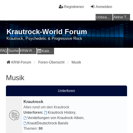
Registrieren
Anmelden
Unbeantwortete Themen
Aktive Themen
Krautrock-World Forum
Krautrock, Psychedelic & Progressive Rock
FAQ
Suche
KRW-Radio
Kalender
KRW-Forum
Foren-Übersicht
Musik
Musik
Unterforen
Krautrock
Alles rund um den Krautrock
Unterforen:
Krautrock History
,
Vorstellungen von Krautrock-Alben
,
Kraut/Deutschrock Bands
Themen:
90