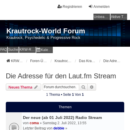
Registrieren
Anmelden
Unbeantwortete Themen
Aktive Themen
Krautrock-World Forum
Krautrock, Psychedelic & Progressive Rock
FAQ
Suche
KRW-Radio
Kalender
KRW-Forum
Foren-Übersicht
Krautrock-World Webradio
Das Krautrock Radio
Die Adresse für den Laut.fm Stream
Die Adresse für den Laut.fm Stream
Suche
Erweiterte Suche
Neues Thema
1 Thema • Seite
1
Von
1
Themen
Der neue (ab 01 Juli 2022) Radio Stream
von
coma
» Samstag 2. Juli 2022, 13:55
Letzter Beitrag von
debbie
»