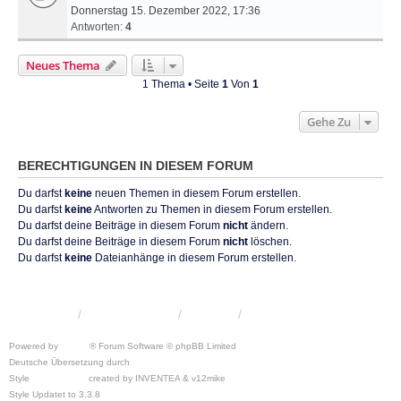
Donnerstag 15. Dezember 2022, 17:36
Antworten:
4
Neues Thema
1 Thema • Seite
1
Von
1
Gehe Zu
BERECHTIGUNGEN IN DIESEM FORUM
Du darfst
keine
neuen Themen in diesem Forum erstellen.
Du darfst
keine
Antworten zu Themen in diesem Forum erstellen.
Du darfst deine Beiträge in diesem Forum
nicht
ändern.
Du darfst deine Beiträge in diesem Forum
nicht
löschen.
Du darfst
keine
Dateianhänge in diesem Forum erstellen.
KRW-Forum
Foren-Übersicht
Kontakt
Powered by
phpBB
® Forum Software © phpBB Limited
Deutsche Übersetzung durch
phpBB.de
Style
we_universal
created by INVENTEA & v12mike
Style Updatet to 3.3.8
Chris1278