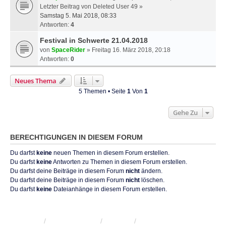
Letzter Beitrag von
Deleted User 49
»
Samstag 5. Mai 2018, 08:33
Antworten:
4
Festival in Schwerte 21.04.2018
von
SpaceRider
» Freitag 16. März 2018, 20:18
Antworten:
0
Neues Thema
5 Themen • Seite
1
Von
1
Gehe Zu
BERECHTIGUNGEN IN DIESEM FORUM
Du darfst
keine
neuen Themen in diesem Forum erstellen.
Du darfst
keine
Antworten zu Themen in diesem Forum erstellen.
Du darfst deine Beiträge in diesem Forum
nicht
ändern.
Du darfst deine Beiträge in diesem Forum
nicht
löschen.
Du darfst
keine
Dateianhänge in diesem Forum erstellen.
KRW-Forum
Foren-Übersicht
Kontakt