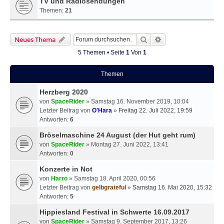
TV und Radiosendungen
Themen:
21
Suche
Erweiterte Suche
Neues Thema
5 Themen • Seite
1
Von
1
Themen
Herzberg 2020
von
SpaceRider
» Samstag 16. November 2019, 10:04
Letzter Beitrag von
O'Hara
»
Freitag 22. Juli 2022, 19:59
Antworten:
6
Bröselmaschine 24 August (der Hut geht rum)
von
SpaceRider
» Montag 27. Juni 2022, 13:41
Antworten:
0
Konzerte in Not
von
Harro
» Samstag 18. April 2020, 00:56
Letzter Beitrag von
gelbgrateful
»
Samstag 16. Mai 2020, 15:32
Antworten:
5
Hippiesland Festival in Schwerte 16.09.2017
von
SpaceRider
» Samstag 9. September 2017, 13:26