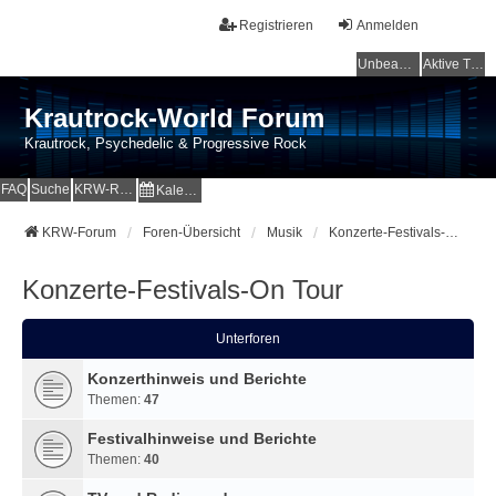
Registrieren
Anmelden
Unbeantwortete Themen
Aktive Themen
Krautrock-World Forum
Krautrock, Psychedelic & Progressive Rock
FAQ
Suche
KRW-Radio
Kalender
KRW-Forum
Foren-Übersicht
Musik
Konzerte-Festivals-On Tour
Konzerte-Festivals-On Tour
Unterforen
Konzerthinweis und Berichte
Themen:
47
Festivalhinweise und Berichte
Themen:
40