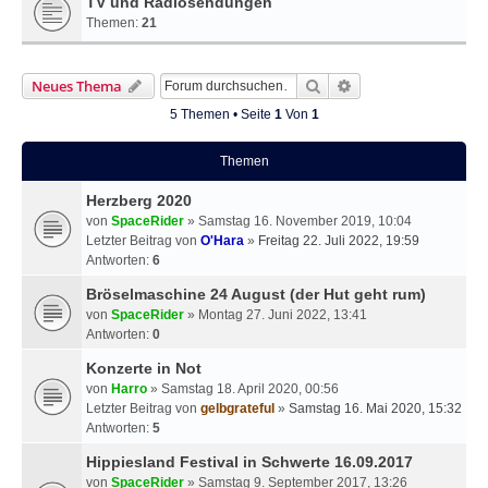
TV und Radiosendungen
Themen:
21
Suche
Erweiterte Suche
Neues Thema
5 Themen • Seite
1
Von
1
Themen
Herzberg 2020
von
SpaceRider
» Samstag 16. November 2019, 10:04
Letzter Beitrag von
O'Hara
»
Freitag 22. Juli 2022, 19:59
Antworten:
6
Bröselmaschine 24 August (der Hut geht rum)
von
SpaceRider
» Montag 27. Juni 2022, 13:41
Antworten:
0
Konzerte in Not
von
Harro
» Samstag 18. April 2020, 00:56
Letzter Beitrag von
gelbgrateful
»
Samstag 16. Mai 2020, 15:32
Antworten:
5
Hippiesland Festival in Schwerte 16.09.2017
von
SpaceRider
» Samstag 9. September 2017, 13:26