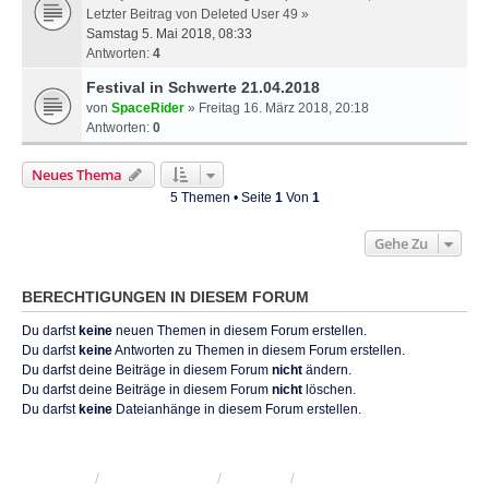
Letzter Beitrag von
Deleted User 49
»
Samstag 5. Mai 2018, 08:33
Antworten:
4
Festival in Schwerte 21.04.2018
von
SpaceRider
» Freitag 16. März 2018, 20:18
Antworten:
0
Neues Thema
5 Themen • Seite
1
Von
1
Gehe Zu
BERECHTIGUNGEN IN DIESEM FORUM
Du darfst
keine
neuen Themen in diesem Forum erstellen.
Du darfst
keine
Antworten zu Themen in diesem Forum erstellen.
Du darfst deine Beiträge in diesem Forum
nicht
ändern.
Du darfst deine Beiträge in diesem Forum
nicht
löschen.
Du darfst
keine
Dateianhänge in diesem Forum erstellen.
KRW-Forum
Foren-Übersicht
Kontakt