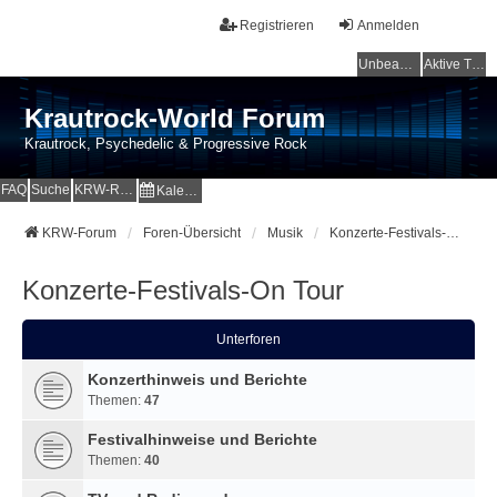
Registrieren
Anmelden
Unbeantwortete Themen
Aktive Themen
Krautrock-World Forum
Krautrock, Psychedelic & Progressive Rock
FAQ
Suche
KRW-Radio
Kalender
KRW-Forum
Foren-Übersicht
Musik
Konzerte-Festivals-On Tour
Konzerte-Festivals-On Tour
Unterforen
Konzerthinweis und Berichte
Themen:
47
Festivalhinweise und Berichte
Themen:
40