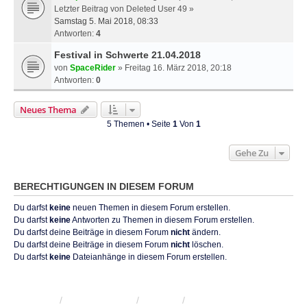
Letzter Beitrag von
Deleted User 49
»
Samstag 5. Mai 2018, 08:33
Antworten:
4
Festival in Schwerte 21.04.2018
von
SpaceRider
» Freitag 16. März 2018, 20:18
Antworten:
0
Neues Thema
5 Themen • Seite
1
Von
1
Gehe Zu
BERECHTIGUNGEN IN DIESEM FORUM
Du darfst
keine
neuen Themen in diesem Forum erstellen.
Du darfst
keine
Antworten zu Themen in diesem Forum erstellen.
Du darfst deine Beiträge in diesem Forum
nicht
ändern.
Du darfst deine Beiträge in diesem Forum
nicht
löschen.
Du darfst
keine
Dateianhänge in diesem Forum erstellen.
KRW-Forum
Foren-Übersicht
Kontakt