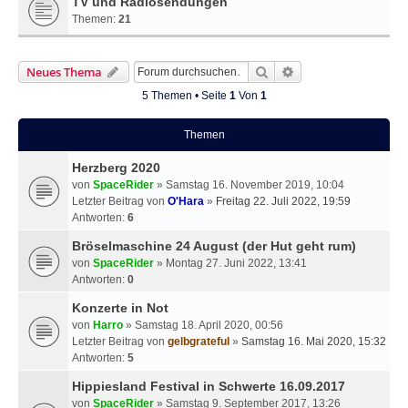
TV und Radiosendungen
Themen:
21
Suche
Erweiterte Suche
Neues Thema
5 Themen • Seite
1
Von
1
Themen
Herzberg 2020
von
SpaceRider
» Samstag 16. November 2019, 10:04
Letzter Beitrag von
O'Hara
»
Freitag 22. Juli 2022, 19:59
Antworten:
6
Bröselmaschine 24 August (der Hut geht rum)
von
SpaceRider
» Montag 27. Juni 2022, 13:41
Antworten:
0
Konzerte in Not
von
Harro
» Samstag 18. April 2020, 00:56
Letzter Beitrag von
gelbgrateful
»
Samstag 16. Mai 2020, 15:32
Antworten:
5
Hippiesland Festival in Schwerte 16.09.2017
von
SpaceRider
» Samstag 9. September 2017, 13:26