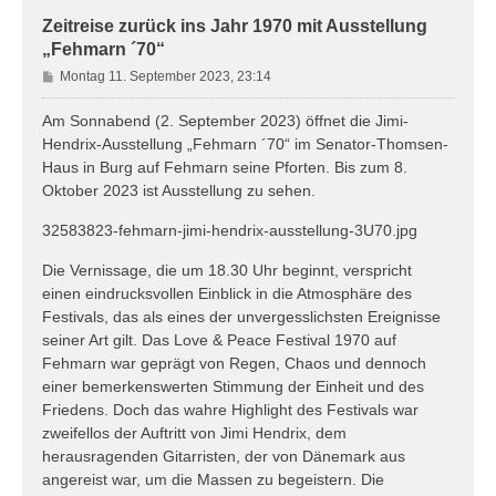
Zeitreise zurück ins Jahr 1970 mit Ausstellung
„Fehmarn ´70“
B
Montag 11. September 2023, 23:14
e
i
Am Sonnabend (2. September 2023) öffnet die Jimi-
t
Hendrix-Ausstellung „Fehmarn ´70“ im Senator-Thomsen-
r
Haus in Burg auf Fehmarn seine Pforten. Bis zum 8.
a
Oktober 2023 ist Ausstellung zu sehen.
g
32583823-fehmarn-jimi-hendrix-ausstellung-3U70.jpg
Die Vernissage, die um 18.30 Uhr beginnt, verspricht
einen eindrucksvollen Einblick in die Atmosphäre des
Festivals, das als eines der unvergesslichsten Ereignisse
seiner Art gilt. Das Love & Peace Festival 1970 auf
Fehmarn war geprägt von Regen, Chaos und dennoch
einer bemerkenswerten Stimmung der Einheit und des
Friedens. Doch das wahre Highlight des Festivals war
zweifellos der Auftritt von Jimi Hendrix, dem
herausragenden Gitarristen, der von Dänemark aus
angereist war, um die Massen zu begeistern. Die