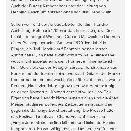
Auch der Burger Kirchenchor unter der Leitung von
Henning Rasch übt zurzeit Songs von Jimi Hendrix ein.
Schon während der Aufbauarbeiten der Jimi-Hendrix-
Austellung „Fehmarn ´70“ war das Interesse groß. Dies
bestätige Fotograf Wolfgang Gau am Mittwoch im Rahmen
eines Pressegesprächs. Gau war 1970 live dabei in
Flügge, als Jimi Hendrix auf Fehmarn seinen letzten
Auftritt hatte. „Ich hatte zwölf Schwarz-Weiß-Filme dabei,
wovon fünf abgelaufen waren. Für neue Filme hatte ich
kein Geld“, blickte der Fotograf zurück. Hendrix habe das
Konzert auf der Insel mit einer weißen E-Gitarre der Marke
Fender begonnen und wechselte später auf eine schwarze
Fender. „Nach vier Jahren ganz oben war Hendrix fertig,
da er von Konzert zu Konzert gereicht wurde“, so Gau.
Eigentlich habe Hendrix Noten lernen wollen und die Alten
Meister studieren wollen. Als Zeitzeuge wehrt sich Gau
gegen die damalige Berichterstattung. Die Presse hatte
das Festival damals als „Chaos-Festival“ bezeichnet.
„Einige Journalisten sollten kiffende und fickende Hippies
fotografieren. Es war völlig friedlich. Die Leute saßen vor