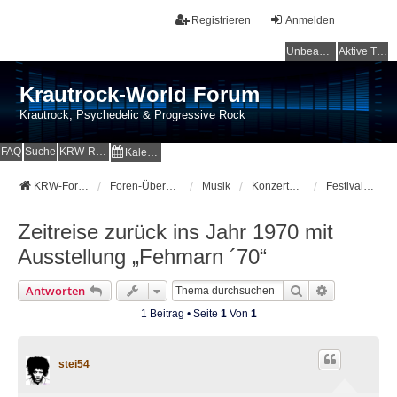
Registrieren
Anmelden
Unbeantwortete Themen
Aktive Themen
Krautrock-World Forum
Krautrock, Psychedelic & Progressive Rock
FAQ
Suche
KRW-Radio
Kalender
KRW-Forum
Foren-Übersicht
Musik
Konzerte-Festivals-On Tour
Festivalhinweise und Berichte
Zeitreise zurück ins Jahr 1970 mit
Ausstellung „Fehmarn ´70“
Suche
Erweiterte 
Antworten
1 Beitrag • Seite
1
Von
1
stei54