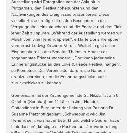
Ausstellung wird Fotografien von der Ankunft in
Puttgarden, den Festivalhöhepunkten und den
Nachwirkungen des Ereignisses präsentieren. Diese
visuelle Reise ermöglicht es den Besuchern, in die
Vergangenheit einzutauchen und die Energie und das Flair
jener Zeit zu spüren. „Während der Ausstellung werden wir
Musik vom Jimi Hendrix spielen“, erklärte Doris Klemptner
vom Ernst-Ludwig-Kirchner-Verein. Weiterhin gibt es im
Eingangsbereich des Senator-Thomsen-Hauses ein
sogenanntes Erinnerungsboard. „Dort kann jeder seine
Erinnerungsstücke an das Love & Peace Festival hängen“,
so Klemptner. Der Verein bittet darum, die Namen
draufzuschreiben, um die Erinnerungsstücke auch
zurückschicken zu können.
Gemeinsam mit der Kirchengemeinde St. Nikolai ist am 8.
Oktober (Sonntag) um 11 Uhr ein Jimi-Hendrix-
Gottesdienst in Burg unter der Leitung von Pastorin Dr.
Susanne Platzhoff geplant. „Schwerpunkt wird Jimi
Hendrix sein, was hat er bewirkt und welche Spuren hat er
hinterlassen“, kündigte die Pastorin an. Zur Vorbereitung
will die Geistliche im Vorfeld mit Zeitzeugen sprechen.