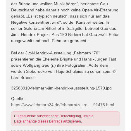
der Bühne und wollten Musik hören“, berichtete Gau.
Deutschland habe damals noch keine Open-Air-Erfahrung
gehabt. „Es ist typisch deutsch, dass sich nur auf das
Negative konzentriert wird“, so der Künstler weiter. In
seiner Galerie am Ritterhof in Salzgitter betreibt Gau das
Jimi -Hendrix-Projekt. Aus 150 Bildern hat Gau zwölf Fotos
ausgewählt und nach Fehmarn gebracht.
Bei der Jimi-Hendrix-Ausstellung „Fehmarn ´70“
präsentieren die Eheleute Brigitte und Hans -Jürgen Tast
sowie Wolfgang Gau (r.) ihre Fotografien. Außerdem
werden Siebdrucke von Hajo Schulpius zu sehen sein. ©
Lars Braesch
32583910-fehmarn-jimi-hendrix-aussstellung-1570.jpg
Quelle:
https://www.fehmarn24.de/fehmarn/zeitre ... 91475.html
Du hast keine ausreichende Berechtigung, um die
Dateianhänge dieses Beitrags anzusehen.