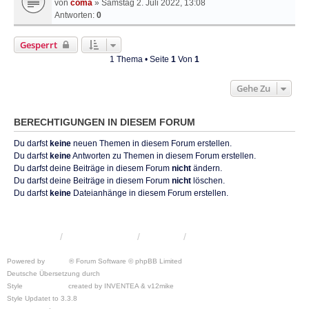
von
coma
» Samstag 2. Juli 2022, 13:08
Antworten:
0
Gesperrt
1 Thema • Seite
1
Von
1
Gehe Zu
BERECHTIGUNGEN IN DIESEM FORUM
Du darfst
keine
neuen Themen in diesem Forum erstellen.
Du darfst
keine
Antworten zu Themen in diesem Forum erstellen.
Du darfst deine Beiträge in diesem Forum
nicht
ändern.
Du darfst deine Beiträge in diesem Forum
nicht
löschen.
Du darfst
keine
Dateianhänge in diesem Forum erstellen.
KRW-Forum
Foren-Übersicht
Kontakt
Powered by
phpBB
® Forum Software © phpBB Limited
Deutsche Übersetzung durch
phpBB.de
Style
we_universal
created by INVENTEA & v12mike
Style Updatet to 3.3.8
Chris1278