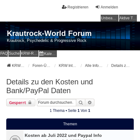
Registrieren
Anmelden
Unbeantwortete Themen
Aktive Themen
Krautrock-World Forum
Krautrock, Psychedelic & Progressive Rock
FAQ
Suche
KRW-Radio
Kalender
KRW-Forum
Foren-Übersicht
KRW Intern - Kosten - News - Community
Alle Infos zu den Kosten und wie ihr uns unterstützen könnt
Details zu den Kosten und Bank/PayPal Daten
Details zu den Kosten und
Bank/PayPal Daten
Suche
Erweiterte Suche
Gesperrt
1 Thema • Seite
1
Von
1
Themen
Kosten ab Juli 2022 und Paypal Info