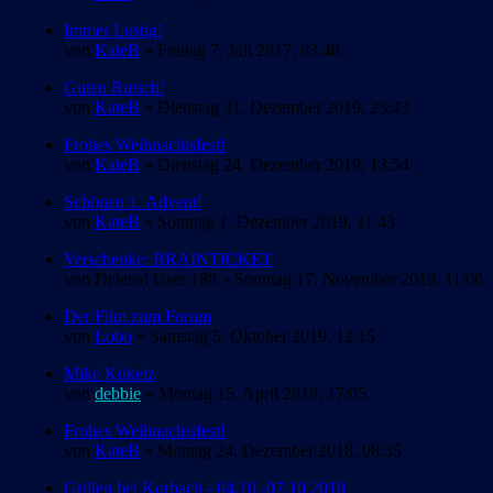
Immer Lustig!
von
KateB
» Freitag 7. Juli 2017, 03:40
Guten Rutsch!
von
KateB
» Dienstag 31. Dezember 2019, 23:43
Frohes Weihnachtsfest!
von
KateB
» Dienstag 24. Dezember 2019, 13:54
Schönen 1. Advent!
von
KateB
» Sonntag 1. Dezember 2019, 11:43
Verschenke: BRAINTICKET
von
Deleted User 180
» Sonntag 17. November 2019, 11:00
Der Film zum Forum
von
Lobo
» Samstag 5. Oktober 2019, 12:15
Mike Kuketz
von
debbie
» Montag 15. April 2019, 17:05
Frohes Weihnachtsfest!
von
KateB
» Montag 24. Dezember 2018, 08:35
Grillen bei Korbach - 04.10.-07.10.2018