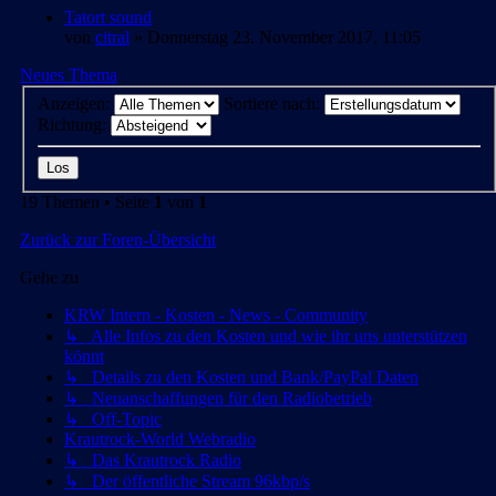
Tatort sound
von
citral
» Donnerstag 23. November 2017, 11:05
Neues Thema
Anzeigen:
Sortiere nach:
Richtung:
19 Themen • Seite
1
von
1
Zurück zur Foren-Übersicht
Gehe zu
KRW Intern - Kosten - News - Community
↳ Alle Infos zu den Kosten und wie ihr uns unterstützen
könnt
↳ Details zu den Kosten und Bank/PayPal Daten
↳ Neuanschaffungen für den Radiobetrieb
↳ Off-Topic
Krautrock-World Webradio
↳ Das Krautrock Radio
↳ Der öffentliche Stream 96kbp/s