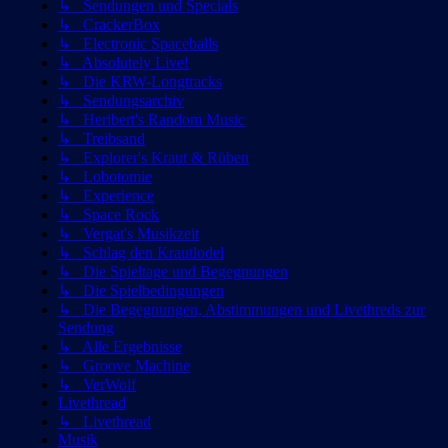
↳ Sendungen und Specials
↳ CrackerBox
↳ Electronic Spaceballs
↳ Absolutely Live!
↳ Die KRW-Longtracks
↳ Sendungsarchiv
↳ Heribert's Random Music
↳ Treibsand
↳ Explorer's Kraut & Rüben
↳ Lobotomie
↳ Experience
↳ Space Rock
↳ Vergat's Musikzeit
↳ Schlag den Krautlodel
↳ Die Spieltage und Begegnungen
↳ Die Spielbedingungen
↳ Die Begegnungen, Abstimmungen und Livethreds zur
Sendung
↳ Alle Ergebnisse
↳ Groove Machine
↳ VerWolf
Livethread
↳ Livethread
Musik