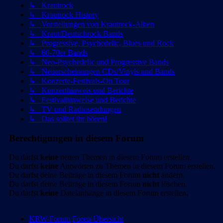
↳ Krautrock
↳ Krautrock History
↳ Vorstellungen von Krautrock-Alben
↳ Kraut/Deutschrock Bands
↳ Progressive, Psychedelic, Blues und Rock
↳ 60-70er Bands
↳ Neo-Psychedelic und Progressive Bands
↳ Neuerscheinungen CDs/Vinyls und Bands
↳ Konzerte-Festivals-On Tour
↳ Konzerthinweis und Berichte
↳ Festivalhinweise und Berichte
↳ TV und Radiosendungen
↳ Das solltet ihr hören!
Berechtigungen in diesem Forum
Du darfst
keine
neuen Themen in diesem Forum erstellen.
Du darfst
keine
Antworten zu Themen in diesem Forum erstellen.
Du darfst deine Beiträge in diesem Forum
nicht
ändern.
Du darfst deine Beiträge in diesem Forum
nicht
löschen.
Du darfst
keine
Dateianhänge in diesem Forum erstellen.
KRW-Forum
Foren-Übersicht