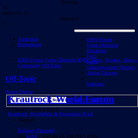
Dienstag
10.
Mittwoch, 11.
Mittwoch
11.
Anmelden
KRW-Forum
Registrieren
Foren-Übersicht
Donations
FAQ
KRW-Forum
Foren-Übersicht
KRW Intern - Kosten - News -
Suche
Community
Off-Topic
Unbeantwortete Themen
Aktive Themen
Off-Topic
Kalender
Neues Thema
Krautrock-World Forum
Erweiterte Suche
Suche
19 Themen • Seite
1
von
1
Krautrock, Psychedelic & Progressive Rock
Themen
Erdinger-Tippspiel
von
Lobo
» Sonntag 23. Juli 2017, 20:04