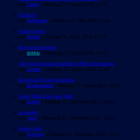
von
Caver
» Montag 27. August 2018, 21:53
I'm back!
von
KaWumm
» Mittwoch 9. Mai 2018, 11:41
Frohe Ostern!
von
KateB
» Samstag 31. März 2018, 02:53
Browser-Sicherheit
von
debbie
» Dienstag 13. März 2018, 15:13
Alte höchstwissenschaftliche KRW-Erkenntnisse
von
Gemse
» Samstag 20. Januar 2018, 23:48
Download Fusion Kostenlos
von
Rockpommel
» Montag 15. Januar 2018, 10:42
Guten Rutsch ins neue Jahr!
von
KateB
» Sonntag 31. Dezember 2017, 05:31
pn senden
von
citral
» Mittwoch 27. Dezember 2017, 12:02
Frohes Fest!
von
Explorer
» Sonntag 24. Dezember 2017, 15:21