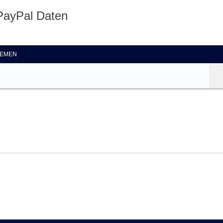
PayPal Daten
te Suche
EMEN