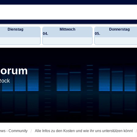
Dienstag
Mittwoch
Donnerstag
04.
05.
Forum
Rock
News - Community
Alle Infos zu den Kosten und wie ihr uns unterstützen könnt