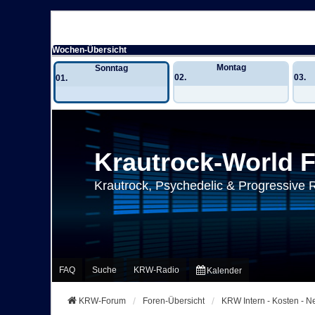
Wochen-Übersicht
Montag
Sonntag
02.
03.
01.
Krautrock-World 
Krautrock, Psychedelic & Progressive 
FAQ
Suche
KRW-Radio
Kalender
KRW-Forum
Foren-Übersicht
KRW Intern - Kosten - 