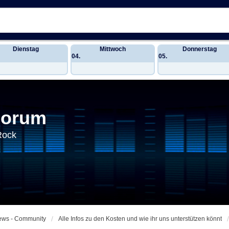
Dienstag
Mittwoch
Donnerstag
04.
05.
Forum
Rock
News - Community
Alle Infos zu den Kosten und wie ihr uns unterstützen könnt