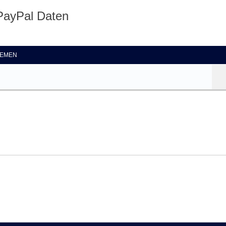
PayPal Daten
te Suche
EMEN