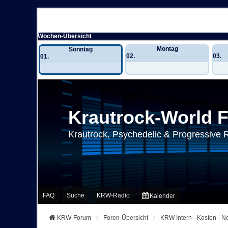
Wochen-Übersicht
Montag
Sonntag
02.
03.
01.
Krautrock-World 
Krautrock, Psychedelic & Progressive 
FAQ
Suche
KRW-Radio
Kalender
KRW-Forum
Foren-Übersicht
KRW Intern - Kosten - 