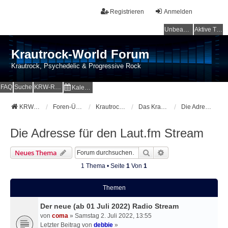
Registrieren
Anmelden
Unbeantwortete Themen
Aktive Themen
Krautrock-World Forum
Krautrock, Psychedelic & Progressive Rock
FAQ
Suche
KRW-Radio
Kalender
KRW-Forum
Foren-Übersicht
Krautrock-World Webradio
Das Krautrock Radio
Die Adresse für den Laut.fm Stream
Die Adresse für den Laut.fm Stream
Suche
Erweiterte Suche
Neues Thema
1 Thema • Seite
1
Von
1
Themen
Der neue (ab 01 Juli 2022) Radio Stream
von
coma
» Samstag 2. Juli 2022, 13:55
Letzter Beitrag von
debbie
»