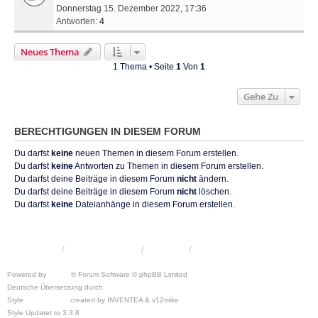
Donnerstag 15. Dezember 2022, 17:36
Antworten:
4
Neues Thema
1 Thema • Seite
1
Von
1
Gehe Zu
BERECHTIGUNGEN IN DIESEM FORUM
Du darfst
keine
neuen Themen in diesem Forum erstellen.
Du darfst
keine
Antworten zu Themen in diesem Forum erstellen.
Du darfst deine Beiträge in diesem Forum
nicht
ändern.
Du darfst deine Beiträge in diesem Forum
nicht
löschen.
Du darfst
keine
Dateianhänge in diesem Forum erstellen.
KRW-Forum
Foren-Übersicht
Kontakt
Powered by
phpBB
® Forum Software © phpBB Limited
Deutsche Übersetzung durch
phpBB.de
Style
we_universal
created by INVENTEA & v12mike
Style Updatet to 3.3.8
Chris1278